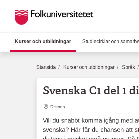
Hoppa till huvudinnehåll
Kurser och utbildningar
(Aktuell sida)
Studiecirklar och samarb
Startsida
Kurser och utbildningar
Språk
Svenska C1 del 1 di
Plats
Distans
Vill du snabbt komma igång med at
svenska? Här får du chansen att 