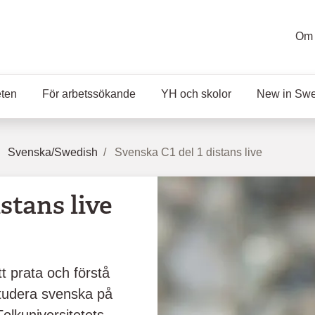
Om 
eten
För arbetssökande
YH och skolor
New in Sw
Svenska/Swedish
Svenska C1 del 1 distans live
stans live
t prata och förstå
studera svenska på