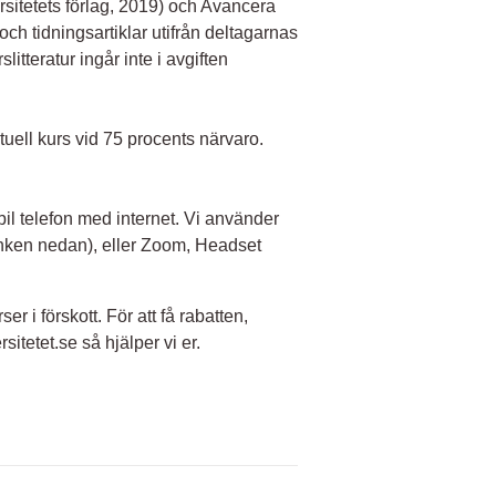
sitetets förlag, 2019) och Avancera
och tidningsartiklar utifrån deltagarnas
slitteratur ingår inte i avgiften
ktuell kurs vid 75 procents närvaro.
il telefon med internet. Vi använder
änken nedan), eller Zoom, Headset
ser i förskott. För att få rabatten,
itetet.se så hjälper vi er.