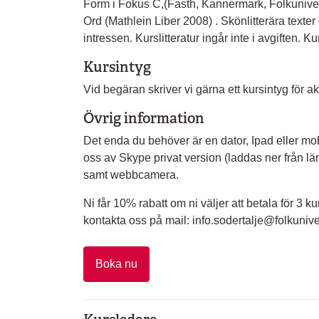
Form i Fokus C,(Fasth, Kannermark, Folkuniver
Ord (Mathlein Liber 2008) . Skönlitterära texter 
intressen. Kurslitteratur ingår inte i avgiften. Kur
Kursintyg
Vid begäran skriver vi gärna ett kursintyg för a
Övrig information
Det enda du behöver är en dator, Ipad eller mob
oss av Skype privat version (laddas ner från l
samt webbcamera.
Ni får 10% rabatt om ni väljer att betala för 3 kur
kontakta oss på mail: info.sodertalje@folkunivers
Boka nu