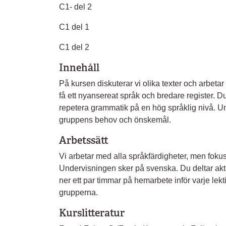
C1- del 2
C1 del 1
C1 del 2
Innehåll
På kursen diskuterar vi olika texter och arbeta
få ett nyansereat språk och bredare register. Du 
repetera grammatik på en hög språklig nivå. Un
gruppens behov och önskemål.
Arbetssätt
Vi arbetar med alla språkfärdigheter, men foku
Undervisningen sker på svenska. Du deltar akt
ner ett par timmar på hemarbete inför varje lekt
grupperna.
Kurslitteratur