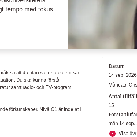
olkuniversitetets
högt tempo med fokus
Datum
 språk så att du utan större problem kan
14 sep. 2026
tuation. Du ska kunna förstå
Måndag, On
teratur samt radio- och TV-program.
Antal tillfäl
15
nde förkunskaper. Nivå C1 är indelat i
Första tillfä
mån 14 sep. 
Visa övri