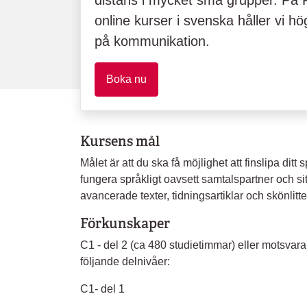
distans i mycket små grupper. På F
online kurser i svenska håller vi 
på kommunikation.
Boka nu
Kursens mål
Målet är att du ska få möjlighet att finslipa ditt
fungera språkligt oavsett samtalspartner och si
avancerade texter, tidningsartiklar och skönlit
Förkunskaper
C1 - del 2 (ca 480 studietimmar) eller motsvara
följande delnivåer:
C1- del 1