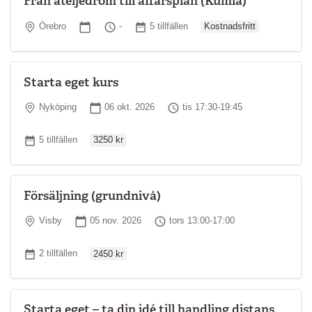
Från ateljédröm till affärsplan (Kumla)
Ordinarie pris
Plats
Startdatum
Tid
Antal tillfällen
Örebro
-
5 tillfällen
Kostnadsfritt
Starta eget kurs
Plats
Startdatum
Tid
Nyköping
06 okt. 2026
tis 17:30-19:45
Ordinarie pris
Antal tillfällen
5 tillfällen
3250 kr
Försäljning (grundnivå)
Plats
Startdatum
Tid
Visby
05 nov. 2026
tors 13:00-17:00
Ordinarie pris
Antal tillfällen
2 tillfällen
2450 kr
Starta eget – ta din idé till handling distans