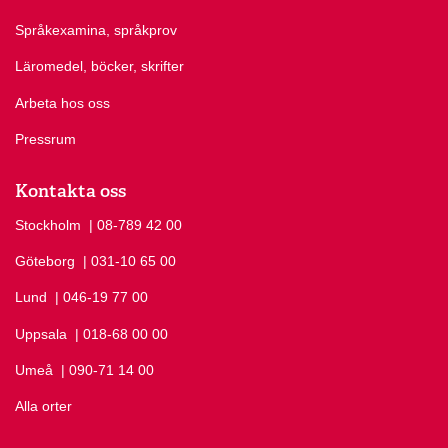
Språkexamina, språkprov
Läromedel, böcker, skrifter
Arbeta hos oss
Pressrum
Kontakta oss
Stockholm
Ring Stockholm på
| 08-789 42 00
Göteborg
Ring Göteborg på
| 031-10 65 00
Lund
Ring Lund på
| 046-19 77 00
Uppsala
Ring Uppsala på
| 018-68 00 00
Umeå
Ring Umeå på
| 090-71 14 00
Alla orter