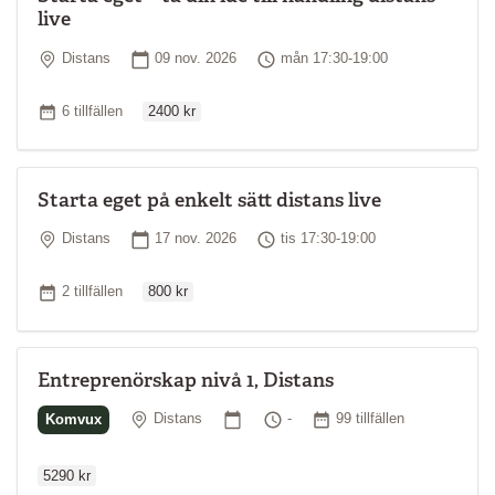
live
Plats
Startdatum
Tid
Distans
09 nov. 2026
mån 17:30-19:00
Ordinarie pris
Antal tillfällen
6 tillfällen
2400 kr
Starta eget på enkelt sätt distans live
Plats
Startdatum
Tid
Distans
17 nov. 2026
tis 17:30-19:00
Ordinarie pris
Antal tillfällen
2 tillfällen
800 kr
Entreprenörskap nivå 1, Distans
Ordinarie p
Plats
Startdatum
Tid
Antal tillfällen
Komvux
Distans
-
99 tillfällen
5290 kr