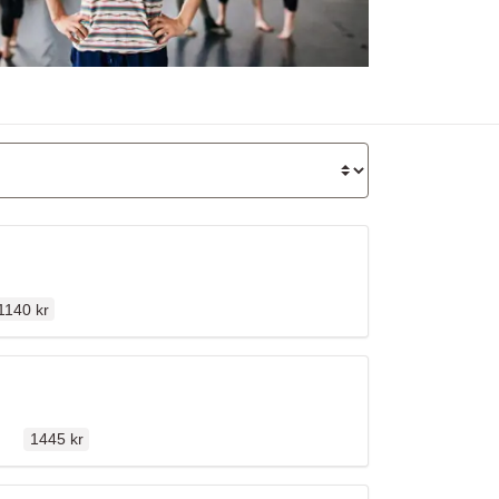
rdinarie pris
1140 kr
Ordinarie pris
llen
n
1445 kr