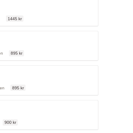
Ordinarie pris
llen
1445 kr
Ordinarie pris
fällen
en
895 kr
Ordinarie pris
fällen
len
895 kr
Ordinarie pris
n
900 kr