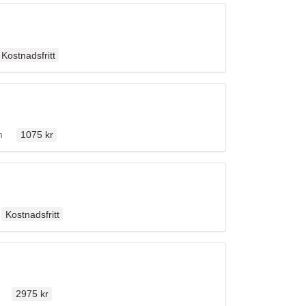
Ordinarie pris
en
Kostnadsfritt
Ordinarie pris
llen
n
1075 kr
Ordinarie pris
len
Kostnadsfritt
Ordinarie pris
len
2975 kr