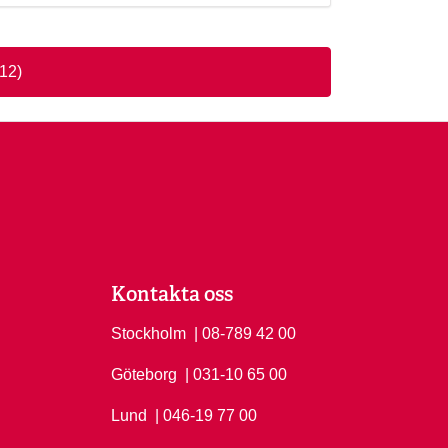
112)
Kontakta oss
Stockholm
Ring Stockholm på
| 08-789 42 00
Göteborg
Ring Göteborg på
| 031-10 65 00
Lund
Ring Lund på
| 046-19 77 00