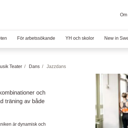
Om 
eten
För arbetssökande
YH och skolor
New in Sw
sik Teater
Dans
Jazzdans
kombinationer och
d träning av både
ekniken är dynamisk och