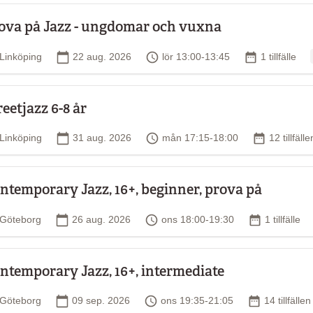
ova på Jazz - ungdomar och vuxna
Plats
Startdatum
Tid
Antal tillfäll
Linköping
22 aug. 2026
lör 13:00-13:45
1 tillfälle
reetjazz 6-8 år
Plats
Startdatum
Tid
Antal tillfä
Linköping
31 aug. 2026
mån 17:15-18:00
12 tillfälle
ntemporary Jazz, 16+, beginner, prova på
Plats
Startdatum
Tid
Antal tillfäl
Göteborg
26 aug. 2026
ons 18:00-19:30
1 tillfälle
ntemporary Jazz, 16+, intermediate
Plats
Startdatum
Tid
Antal tillfäl
Göteborg
09 sep. 2026
ons 19:35-21:05
14 tillfällen