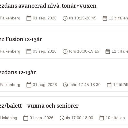
zzdans avancerad nivå, tonår+vuxen
Plats
Startdatum
Tid
Antal tillfä
Falkenberg
01 sep. 2026
tis 19:15-20:45
12 tillfällen
zz Fusion 12-13år
Plats
Startdatum
Tid
Antal till
Falkenberg
03 sep. 2026
tors 18:30-19:15
12 tillfäll
zzdans 12-13år
Plats
Startdatum
Tid
Antal till
Falkenberg
31 aug. 2026
mån 17:45-18:30
12 tillfäl
zz/balett – vuxna och seniorer
Plats
Startdatum
Tid
Antal tillfälle
Linköping
01 sep. 2026
tis 17:00-18:00
10 tillfällen