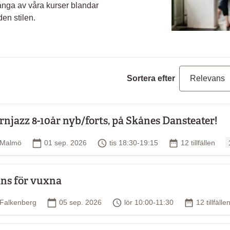
ånga av våra kurser blandar
den stilen.
Sortera efter
rnjazz 8-10år nyb/forts, på Skånes Dansteater!
O
Plats
Startdatum
Tid
Antal tillfällen
Malmö
01 sep. 2026
tis 18:30-19:15
12 tillfällen
ns för vuxna
Plats
Startdatum
Tid
Antal tillfä
Falkenberg
05 sep. 2026
lör 10:00-11:30
12 tillfälle