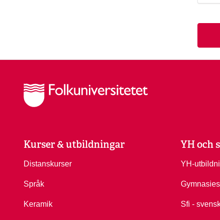
Kurser & utbildningar
YH och s
Distanskurser
YH-utbildn
Språk
Gymnasies
Keramik
Sfi - svens