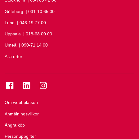
Stockholm
Ring Stockholm på
| 08-789 42 00
Göteborg
Ring Göteborg på
| 031-10 65 00
Lund
Ring Lund på
| 046-19 77 00
Uppsala
Ring Uppsala på
| 018-68 00 00
Umeå
Ring Umeå på
| 090-71 14 00
Alla orter
Se folkuniversitetet på Facebook
Se folkuniversitetet på LinkedIn
Se folkuniversitetet på Instagram
Om webbplatsen
Anmälningsvillkor
Ångra köp
Personuppgifter