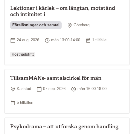
Lektioner i kärlek – om längtan, motstånd
och intimitet i
Plats
Föreläsningar och samtal
Göteborg
Ordinarie pr
Startdatum
Tid
Antal tillfällen
24 aug. 2026
mån 13:00-14:00
1 tillfälle
Kostnadsfritt
TillsamMANs- samtalscirkel för män
Plats
Startdatum
Tid
Karlstad
07 sep. 2026
mån 16:00-18:00
Antal tillfällen
5 tillfällen
Psykodrama – att utforska genom handling