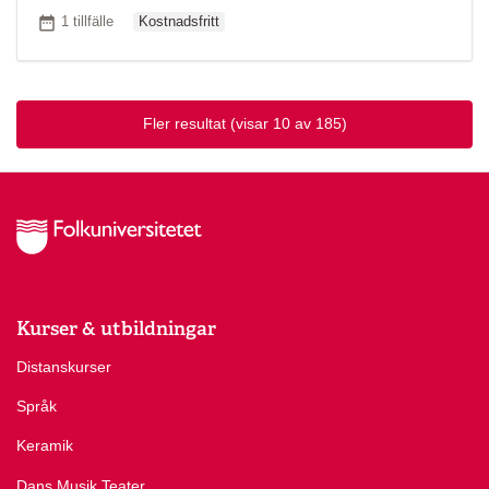
Ordinarie pris
Antal tillfällen
1 tillfälle
Kostnadsfritt
Fler resultat
(visar 10 av 185)
Kurser & utbildningar
Distanskurser
Språk
Keramik
Dans Musik Teater