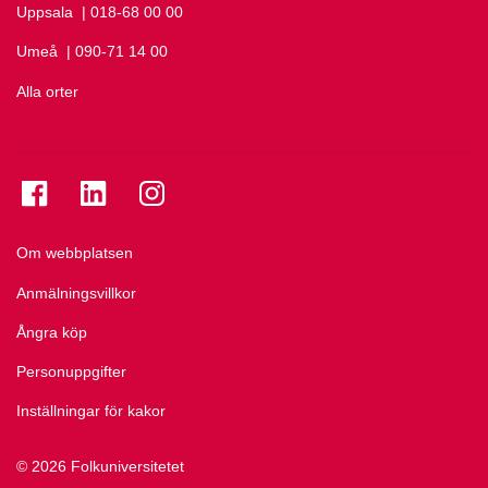
Uppsala
Ring Uppsala på
| 018-68 00 00
Umeå
Ring Umeå på
| 090-71 14 00
Alla orter
Se folkuniversitetet på Facebook
Se folkuniversitetet på LinkedIn
Se folkuniversitetet på Instagram
Om webbplatsen
Anmälningsvillkor
Ångra köp
Personuppgifter
Inställningar för kakor
© 2026 Folkuniversitetet