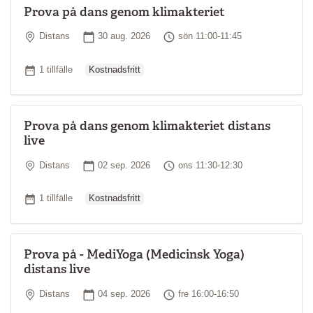
Prova på dans genom klimakteriet
Plats
Startdatum
Tid
Distans
30 aug. 2026
sön 11:00-11:45
Ordinarie pris
Antal tillfällen
1 tillfälle
Kostnadsfritt
Prova på dans genom klimakteriet distans
live
Plats
Startdatum
Tid
Distans
02 sep. 2026
ons 11:30-12:30
Ordinarie pris
Antal tillfällen
1 tillfälle
Kostnadsfritt
Prova på - MediYoga (Medicinsk Yoga)
distans live
Plats
Startdatum
Tid
Distans
04 sep. 2026
fre 16:00-16:50