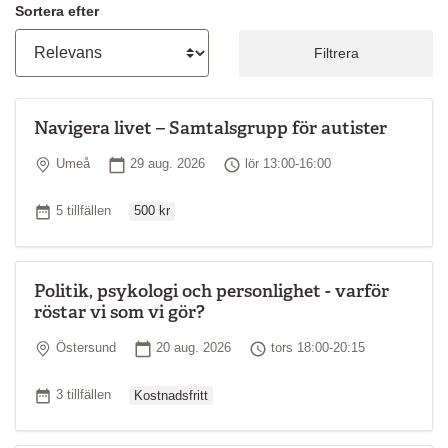
Sortera efter
Filtrera
Navigera livet – Samtalsgrupp för autister
Plats
Startdatum
Tid
Umeå
29 aug. 2026
lör 13:00-16:00
Ordinarie pris
Antal tillfällen
5 tillfällen
500 kr
Politik, psykologi och personlighet - varför
röstar vi som vi gör?
Plats
Startdatum
Tid
Östersund
20 aug. 2026
tors 18:00-20:15
Ordinarie pris
Antal tillfällen
3 tillfällen
Kostnadsfritt