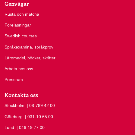
Genvägar
Rusta och matcha
Föreläsningar
Swedish courses
Språkexamina, språkprov
Läromedel, böcker, skrifter
Arbeta hos oss
Pressrum
Kontakta oss
Stockholm
Ring Stockholm på
| 08-789 42 00
Göteborg
Ring Göteborg på
| 031-10 65 00
Lund
Ring Lund på
| 046-19 77 00