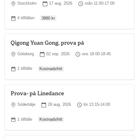
Plats
Startdatum
Tid
Stockholm
17 aug. 2026
mån 11:00-17:00
Ordinarie pris
Antal tillfällen
4 tillfällen
3880 kr
Qigong Yuan Gong, prova på
Plats
Startdatum
Tid
Göteborg
02 sep. 2026
ons 18:00-18:45
Ordinarie pris
Antal tillfällen
1 tillfälle
Kostnadsfritt
Prova- på Linedance
Plats
Startdatum
Tid
Södertälje
29 aug. 2026
lör 13:15-14:00
Ordinarie pris
Antal tillfällen
1 tillfälle
Kostnadsfritt