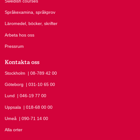
Swedish courses
Språkexamina, språkprov
Läromedel, böcker, skrifter
Arbeta hos oss
Pressrum
Kontakta oss
Stockholm
Ring Stockholm på
| 08-789 42 00
Göteborg
Ring Göteborg på
| 031-10 65 00
Lund
Ring Lund på
| 046-19 77 00
Uppsala
Ring Uppsala på
| 018-68 00 00
Umeå
Ring Umeå på
| 090-71 14 00
Alla orter