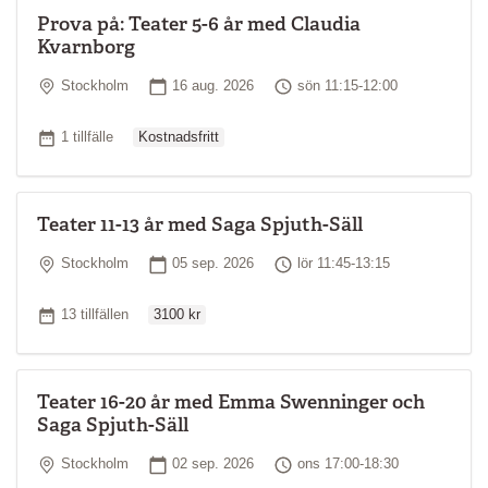
Prova på: Teater 5-6 år med Claudia
Kvarnborg
Plats
Startdatum
Tid
Stockholm
16 aug. 2026
sön 11:15-12:00
Ordinarie pris
Antal tillfällen
1 tillfälle
Kostnadsfritt
Teater 11-13 år med Saga Spjuth-Säll
Plats
Startdatum
Tid
Stockholm
05 sep. 2026
lör 11:45-13:15
Ordinarie pris
Antal tillfällen
13 tillfällen
3100 kr
Teater 16-20 år med Emma Swenninger och
Saga Spjuth-Säll
Plats
Startdatum
Tid
Stockholm
02 sep. 2026
ons 17:00-18:30