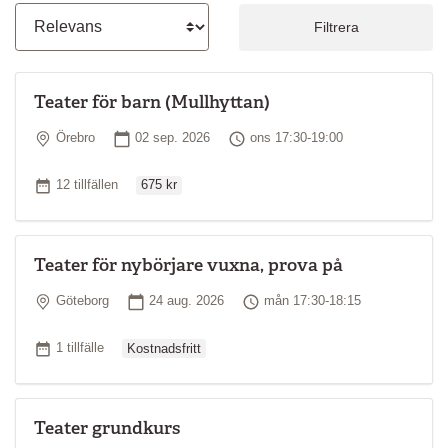
Filtrera
Teater för barn (Mullhyttan)
Plats
Startdatum
Tid
Örebro
02 sep. 2026
ons 17:30-19:00
Ordinarie pris
Antal tillfällen
12 tillfällen
675 kr
Teater för nybörjare vuxna, prova på
Plats
Startdatum
Tid
Göteborg
24 aug. 2026
mån 17:30-18:15
Ordinarie pris
Antal tillfällen
1 tillfälle
Kostnadsfritt
Teater grundkurs