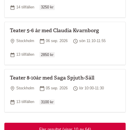
Ordinarie pris
Antal tillfällen
14 tillfällen
3250 kr
Teater 5-6 år med Claudia Kvarnborg
Plats
Startdatum
Tid
Stockholm
06 sep. 2026
sön 11:10-11:55
Ordinarie pris
Antal tillfällen
13 tillfällen
2850 kr
Teater 8-10år med Saga Spjuth-Säll
Plats
Startdatum
Tid
Stockholm
05 sep. 2026
lör 10:00-11:30
Ordinarie pris
Antal tillfällen
13 tillfällen
3100 kr
Fler resultat
(visar 10 av 64)