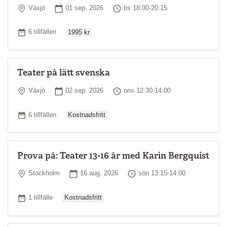
Plats
Startdatum
Tid
Växjö
01 sep. 2026
tis 18:00-20:15
Ordinarie pris
Antal tillfällen
6 tillfällen
1995 kr
Teater på lätt svenska
Plats
Startdatum
Tid
Växjö
02 sep. 2026
ons 12:30-14:00
Ordinarie pris
Antal tillfällen
6 tillfällen
Kostnadsfritt
Prova på: Teater 13-16 år med Karin Bergquist
Plats
Startdatum
Tid
Stockholm
16 aug. 2026
sön 13:15-14:00
Ordinarie pris
Antal tillfällen
1 tillfälle
Kostnadsfritt