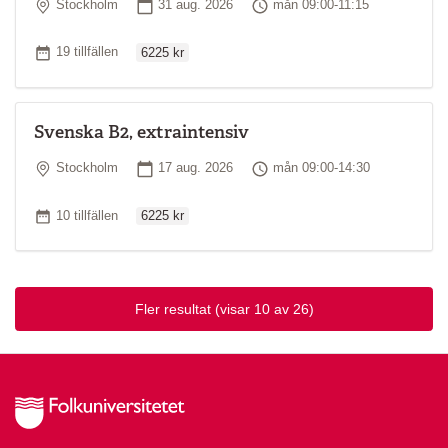
Plats
Startdatum
Tid
Stockholm
31 aug. 2026
mån 09:00-11:15
Ordinarie pris
Antal tillfällen
19 tillfällen
6225 kr
Svenska B2, extraintensiv
Plats
Startdatum
Tid
Stockholm
17 aug. 2026
mån 09:00-14:30
Ordinarie pris
Antal tillfällen
10 tillfällen
6225 kr
Fler resultat
(visar 10 av 26)