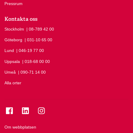
Pressrum
Kontakta oss
Stockholm
Ring Stockholm på
| 08-789 42 00
Göteborg
Ring Göteborg på
| 031-10 65 00
Lund
Ring Lund på
| 046-19 77 00
Uppsala
Ring Uppsala på
| 018-68 00 00
Umeå
Ring Umeå på
| 090-71 14 00
Alla orter
Se folkuniversitetet på Facebook
Se folkuniversitetet på LinkedIn
Se folkuniversitetet på Instagram
Om webbplatsen