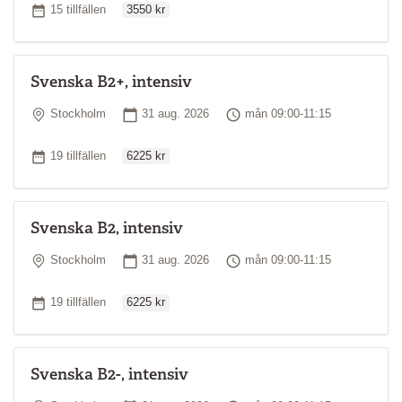
Antal tillfällen
15 tillfällen
3550 kr
Svenska B2+, intensiv
Plats
Startdatum
Tid
Stockholm
31 aug. 2026
mån 09:00-11:15
Ordinarie pris
Antal tillfällen
19 tillfällen
6225 kr
Svenska B2, intensiv
Plats
Startdatum
Tid
Stockholm
31 aug. 2026
mån 09:00-11:15
Ordinarie pris
Antal tillfällen
19 tillfällen
6225 kr
Svenska B2-, intensiv