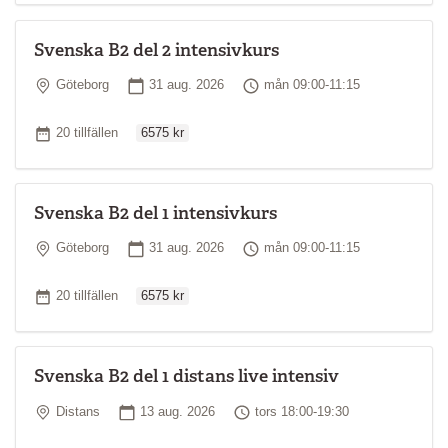
Svenska B2 del 2 intensivkurs
Plats
Startdatum
Tid
Göteborg
31 aug. 2026
mån 09:00-11:15
Ordinarie pris
Antal tillfällen
20 tillfällen
6575 kr
Svenska B2 del 1 intensivkurs
Plats
Startdatum
Tid
Göteborg
31 aug. 2026
mån 09:00-11:15
Ordinarie pris
Antal tillfällen
20 tillfällen
6575 kr
Svenska B2 del 1 distans live intensiv
Plats
Startdatum
Tid
Distans
13 aug. 2026
tors 18:00-19:30
Ordinarie pris