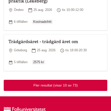
praktik (Lekeberg)
Plats
Startdatum
Tid
Örebro
25 aug. 2026
tis 10:00-12:00
Ordinarie pris
Antal tillfällen
6 tillfällen
Kostnadsfritt
Trädgårdsåret - trädgård året om
Plats
Startdatum
Tid
Göteborg
25 aug. 2026
tis 18:00-20:30
Ordinarie pris
Antal tillfällen
5 tillfällen
2575 kr
Fler resultat
(visar 10 av 73)