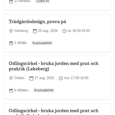
Antal tillfällen
13 tillfällen
21950 kr
Trädgårdsdesign, prova på
Plats
Startdatum
Tid
Göteborg
25 aug. 2026
tis 18:00-18:45
Ordinarie pris
Antal tillfällen
1 tillfälle
Kostnadsfritt
Odlingscirkel - bruka jorden med prat och
praktik (Lekeberg)
Plats
Startdatum
Tid
Örebro
27 aug. 2026
tors 17:00-19:00
Ordinarie pris
Antal tillfällen
6 tillfällen
Kostnadsfritt
Odlingscirkel - bruka jorden med prat och