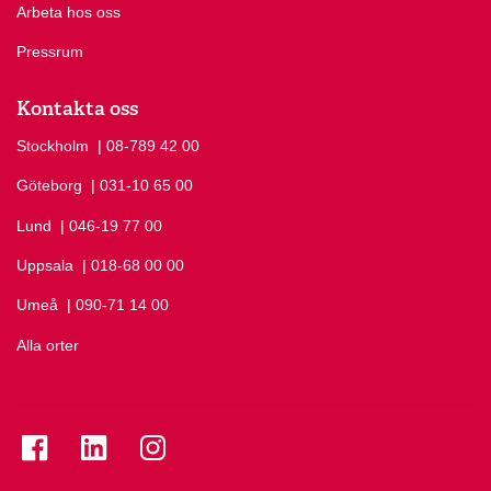
Arbeta hos oss
Pressrum
Kontakta oss
Stockholm
Ring Stockholm på
| 08-789 42 00
Göteborg
Ring Göteborg på
| 031-10 65 00
Lund
Ring Lund på
| 046-19 77 00
Uppsala
Ring Uppsala på
| 018-68 00 00
Umeå
Ring Umeå på
| 090-71 14 00
Alla orter
Se folkuniversitetet på Facebook
Se folkuniversitetet på LinkedIn
Se folkuniversitetet på Instagram