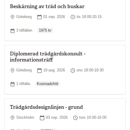
Beskärning av träd och buskar
Plats
Startdatum
Tid
Göteborg
01 sep. 2026
tis 18:00-20:15
Ordinarie pris
Antal tillfällen
3 tillfällen
1975 kr
Diplomerad trädgårdskonsult -
informationsträff
Plats
Startdatum
Tid
Göteborg
19 aug. 2026
ons 18:00-19:30
Ordinarie pris
Antal tillfällen
1 tillfälle
Kostnadsfritt
Trädgårdsdesignlinjen - grund
Plats
Startdatum
Tid
Stockholm
03 sep. 2026
tors 10:00-16:00
Ordinarie pris