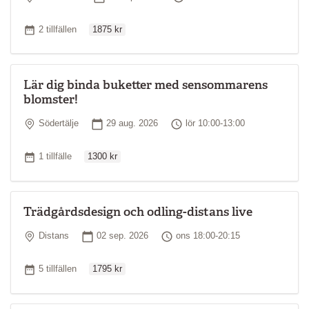
Ordinarie pris
Antal tillfällen
2 tillfällen
1875 kr
Lär dig binda buketter med sensommarens
blomster!
Plats
Startdatum
Tid
Södertälje
29 aug. 2026
lör 10:00-13:00
Ordinarie pris
Antal tillfällen
1 tillfälle
1300 kr
Trädgårdsdesign och odling-distans live
Plats
Startdatum
Tid
Distans
02 sep. 2026
ons 18:00-20:15
Ordinarie pris
Antal tillfällen
5 tillfällen
1795 kr