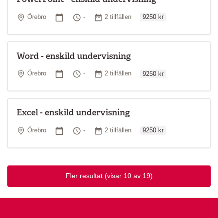
Ordinarie pris
Plats
Startdatum
Tid
Antal tillfällen
Örebro
-
2 tillfällen
9250 kr
Word - enskild undervisning
Ordinarie pris
Plats
Startdatum
Tid
Antal tillfällen
Örebro
-
2 tillfällen
9250 kr
Excel - enskild undervisning
Ordinarie pris
Plats
Startdatum
Tid
Antal tillfällen
Örebro
-
2 tillfällen
9250 kr
Fler resultat
(visar 10 av 19)