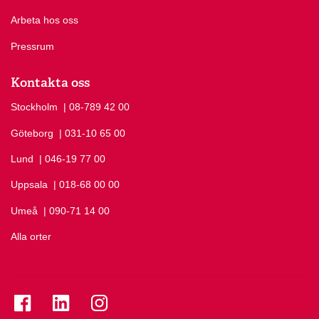
Arbeta hos oss
Pressrum
Kontakta oss
Stockholm
Ring Stockholm på
| 08-789 42 00
Göteborg
Ring Göteborg på
| 031-10 65 00
Lund
Ring Lund på
| 046-19 77 00
Uppsala
Ring Uppsala på
| 018-68 00 00
Umeå
Ring Umeå på
| 090-71 14 00
Alla orter
Se folkuniversitetet på Facebook
Se folkuniversitetet på LinkedIn
Se folkuniversitetet på Instagram