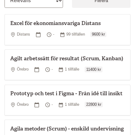
Filtrera
Excel för ekonomiansvariga Distans
Ordinarie pris
Plats
Startdatum
Tid
Antal tillfällen
Distans
-
99 tillfällen
9600 kr
Agilt arbetssätt för resultat (Scrum, Kanban)
Ordinarie pris
Plats
Startdatum
Tid
Antal tillfällen
Örebro
-
1 tillfälle
11400 kr
Prototyp och test i Figma - Från idé till insikt
Ordinarie pris
Plats
Startdatum
Tid
Antal tillfällen
Örebro
-
1 tillfälle
22800 kr
Agila metoder (Scrum) - enskild undervisning