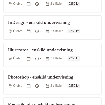
Ordinarie pris
Plats
Startdatum
Tid
Antal tillfällen
Örebro
-
2 tillfällen
9250 kr
InDesign - enskild undervisning
Ordinarie pris
Plats
Startdatum
Tid
Antal tillfällen
Örebro
-
2 tillfällen
9250 kr
Illustrator - enskild undervisning
Ordinarie pris
Plats
Startdatum
Tid
Antal tillfällen
Örebro
-
2 tillfällen
9250 kr
Photoshop - enskild undervisning
Ordinarie pris
Plats
Startdatum
Tid
Antal tillfällen
Örebro
-
2 tillfällen
9250 kr
PowerPoint - enskild undervisning