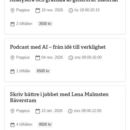
Plats
Startdatum
Tid
Poppius
10 nov. 2026
tis 18:00-20:15
Ordinarie pris
Antal tillfällen
2 tillfällen
3500 kr
Podcast med AI – från idé till verklighet
Plats
Startdatum
Tid
Poppius
04 nov. 2026
ons 09:00-16:00
Ordinarie pris
Antal tillfällen
1 tillfälle
6500 kr
Skriv bättre i jobbet med Lena Malmsten
Bäverstam
Plats
Startdatum
Tid
Poppius
22 okt. 2026
tors 09:00-12:00
Ordinarie pris
Antal tillfällen
4 tillfällen
9500 kr