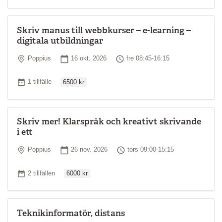
Skriv manus till webbkurser – e-learning –
digitala utbildningar
Plats
Startdatum
Tid
Poppius
16 okt. 2026
fre 08:45-16:15
Ordinarie pris
Antal tillfällen
1 tillfälle
6500 kr
Skriv mer! Klarspråk och kreativt skrivande
i ett
Plats
Startdatum
Tid
Poppius
26 nov. 2026
tors 09:00-15:15
Ordinarie pris
Antal tillfällen
2 tillfällen
6000 kr
Teknikinformatör, distans