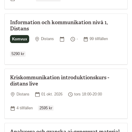
Information och kommunikation nivå 1,
Distans
Ordinarie p
Plats
Startdatum
Tid
Antal tillfällen
Komvux
Distans
-
99 tillfällen
5290 kr
Kriskommunikation introduktionskurs -
distans live
Plats
Startdatum
Tid
Distans
01 okt. 2026
tors 18:00-20:00
Ordinarie pris
Antal tillfällen
4 tillfällen
2595 kr
Analysera och granska ai-genererat material