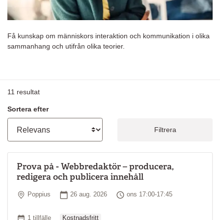
Få kunskap om människors interaktion och kommunikation i olika
sammanhang och utifrån olika teorier.
11
resultat
Sortera efter
Filtrera
Prova på - Webbredaktör – producera,
redigera och publicera innehåll
Plats
Startdatum
Tid
Poppius
26 aug. 2026
ons 17:00-17:45
Ordinarie pris
Antal tillfällen
1 tillfälle
Kostnadsfritt