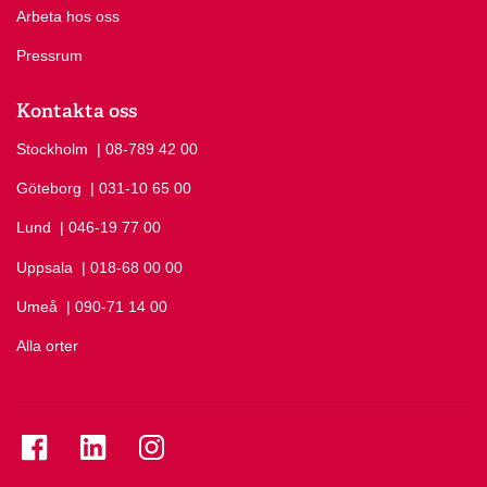
Arbeta hos oss
Pressrum
Kontakta oss
Stockholm
Ring Stockholm på
| 08-789 42 00
Göteborg
Ring Göteborg på
| 031-10 65 00
Lund
Ring Lund på
| 046-19 77 00
Uppsala
Ring Uppsala på
| 018-68 00 00
Umeå
Ring Umeå på
| 090-71 14 00
Alla orter
Se folkuniversitetet på Facebook
Se folkuniversitetet på LinkedIn
Se folkuniversitetet på Instagram