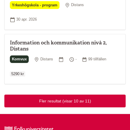
Plats
Yrkeshögskola - program
Distans
Startdatum
30 apr. 2026
Information och kommunikation nivå 2,
Distans
Ordinarie p
Plats
Startdatum
Tid
Antal tillfällen
Komvux
Distans
-
99 tillfällen
5290 kr
Fler resultat
(visar 10 av 11)