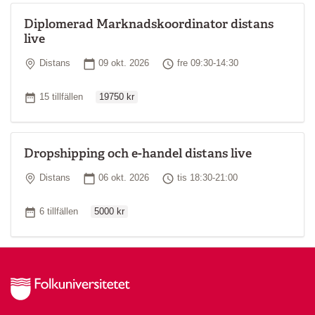
Diplomerad Marknadskoordinator distans
live
Plats
Startdatum
Tid
Distans
09 okt. 2026
fre 09:30-14:30
Ordinarie pris
Antal tillfällen
15 tillfällen
19750 kr
Dropshipping och e-handel distans live
Plats
Startdatum
Tid
Distans
06 okt. 2026
tis 18:30-21:00
Ordinarie pris
Antal tillfällen
6 tillfällen
5000 kr