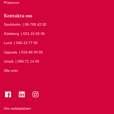
Pressrum
Kontakta oss
Stockholm
Ring Stockholm på
| 08-789 42 00
Göteborg
Ring Göteborg på
| 031-10 65 00
Lund
Ring Lund på
| 046-19 77 00
Uppsala
Ring Uppsala på
| 018-68 00 00
Umeå
Ring Umeå på
| 090-71 14 00
Alla orter
Se folkuniversitetet på Facebook
Se folkuniversitetet på LinkedIn
Se folkuniversitetet på Instagram
Om webbplatsen