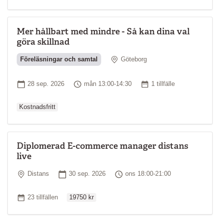
Mer hållbart med mindre - Så kan dina val
göra skillnad
Plats
Föreläsningar och samtal
Göteborg
Ordinarie pr
Startdatum
Tid
Antal tillfällen
28 sep. 2026
mån 13:00-14:30
1 tillfälle
Kostnadsfritt
Diplomerad E-commerce manager distans
live
Plats
Startdatum
Tid
Distans
30 sep. 2026
ons 18:00-21:00
Ordinarie pris
Antal tillfällen
23 tillfällen
19750 kr