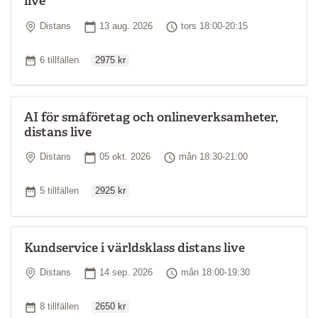
live
Plats
Startdatum
Tid
Distans
13 aug. 2026
tors 18:00-20:15
Ordinarie pris
Antal tillfällen
6 tillfällen
2975 kr
AI för småföretag och onlineverksamheter,
distans live
Plats
Startdatum
Tid
Distans
05 okt. 2026
mån 18:30-21:00
Ordinarie pris
Antal tillfällen
5 tillfällen
2925 kr
Kundservice i världsklass distans live
Plats
Startdatum
Tid
Distans
14 sep. 2026
mån 18:00-19:30
Ordinarie pris
Antal tillfällen
8 tillfällen
2650 kr