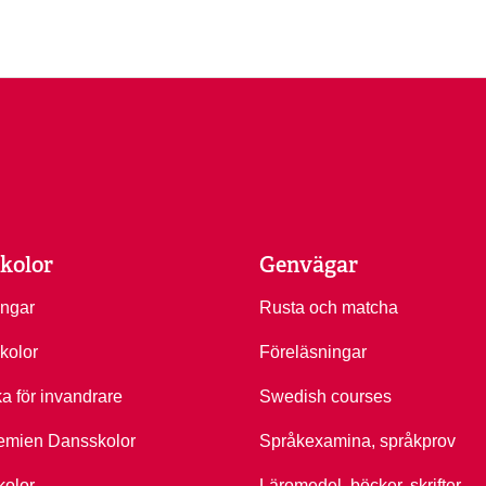
kolor
Genvägar
ingar
Rusta och matcha
kolor
Föreläsningar
ka för invandrare
Swedish courses
emien Dansskolor
Språkexamina, språkprov
kolor
Läromedel, böcker, skrifter