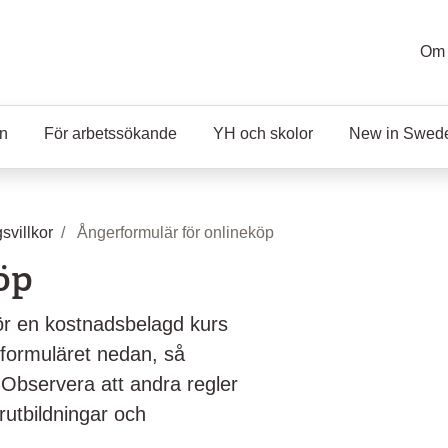
Om 
en
För arbetssökande
YH och skolor
New in Swed
svillkor
Ångerformulär för onlineköp
öp
 för en kostnadsbelagd kurs
 i formuläret nedan, så
. Observera att andra regler
rutbildningar och