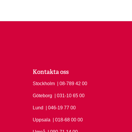
Kontakta oss
Stockholm
Ring Stockholm på
| 08-789 42 00
Göteborg
Ring Göteborg på
| 031-10 65 00
Lund
Ring Lund på
| 046-19 77 00
Uppsala
Ring Uppsala på
| 018-68 00 00
Umeå
Ring Umeå på
| 090-71 14 00