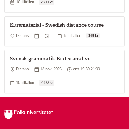
Antal tillfällen
10 tillfällen
2300 kr
Kursmaterial - Swedish distance course
Ordinarie pris
Plats
Startdatum
Tid
Antal tillfällen
Distans
-
15 tillfällen
349 kr
Svensk grammatik B1 distans live
Plats
Startdatum
Tid
Distans
18 nov. 2026
ons 19:30-21:00
Ordinarie pris
Antal tillfällen
10 tillfällen
2300 kr