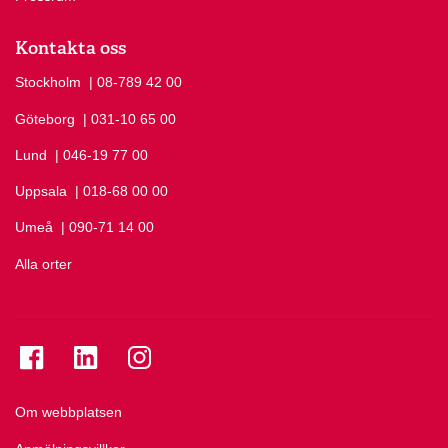
Kontakta oss
Stockholm
Ring Stockholm på
| 08-789 42 00
Göteborg
Ring Göteborg på
| 031-10 65 00
Lund
Ring Lund på
| 046-19 77 00
Uppsala
Ring Uppsala på
| 018-68 00 00
Umeå
Ring Umeå på
| 090-71 14 00
Alla orter
Se folkuniversitetet på Facebook
Se folkuniversitetet på LinkedIn
Se folkuniversitetet på Instagram
Om webbplatsen