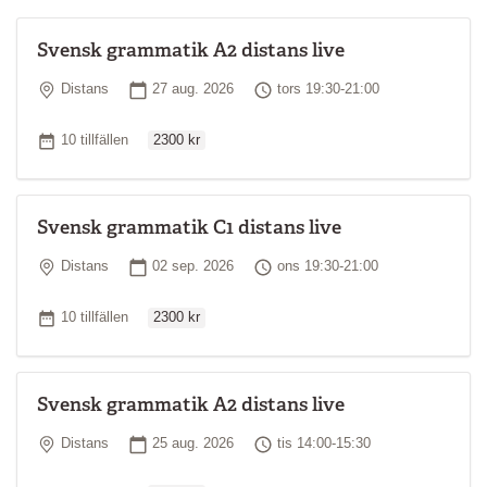
Svensk grammatik A2 distans live
Plats
Startdatum
Tid
Distans
27 aug. 2026
tors 19:30-21:00
Ordinarie pris
Antal tillfällen
10 tillfällen
2300 kr
Svensk grammatik C1 distans live
Plats
Startdatum
Tid
Distans
02 sep. 2026
ons 19:30-21:00
Ordinarie pris
Antal tillfällen
10 tillfällen
2300 kr
Svensk grammatik A2 distans live
Plats
Startdatum
Tid
Distans
25 aug. 2026
tis 14:00-15:30
Ordinarie pris