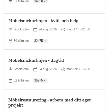
Antal tillfällen
31 tillfällen
34850 kr
Möbelsnickarlinjen - kväll och helg
Plats
Startdatum
Tid
Stockholm
24 aug. 2026
mån 17:45-21:30
Ordinarie pris
Antal tillfällen
39 tillfällen
32475 kr
Möbelsnickarlinjen - dagtid
Plats
Startdatum
Tid
Stockholm
24 aug. 2026
mån 09:30-16:30
Ordinarie pris
Antal tillfällen
32 tillfällen
35975 kr
Möbelrestaurering - arbeta med ditt eget
projekt