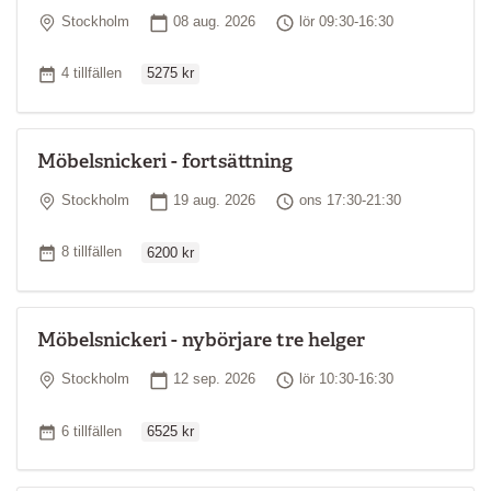
Plats
Startdatum
Tid
Stockholm
08 aug. 2026
lör 09:30-16:30
Ordinarie pris
Antal tillfällen
4 tillfällen
5275 kr
Möbelsnickeri - fortsättning
Plats
Startdatum
Tid
Stockholm
19 aug. 2026
ons 17:30-21:30
Ordinarie pris
Antal tillfällen
8 tillfällen
6200 kr
Möbelsnickeri - nybörjare tre helger
Plats
Startdatum
Tid
Stockholm
12 sep. 2026
lör 10:30-16:30
Ordinarie pris
Antal tillfällen
6 tillfällen
6525 kr