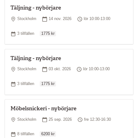
Täljning - nybörjare
Plats
Startdatum
Tid
Stockholm
14 nov. 2026
lör 10:00-13:00
Ordinarie pris
Antal tillfällen
3 tillfällen
1775 kr
Täljning - nybörjare
Plats
Startdatum
Tid
Stockholm
03 okt. 2026
lör 10:00-13:00
Ordinarie pris
Antal tillfällen
3 tillfällen
1775 kr
Möbelsnickeri - nybörjare
Plats
Startdatum
Tid
Stockholm
25 sep. 2026
fre 12:30-16:30
Ordinarie pris
Antal tillfällen
8 tillfällen
6200 kr