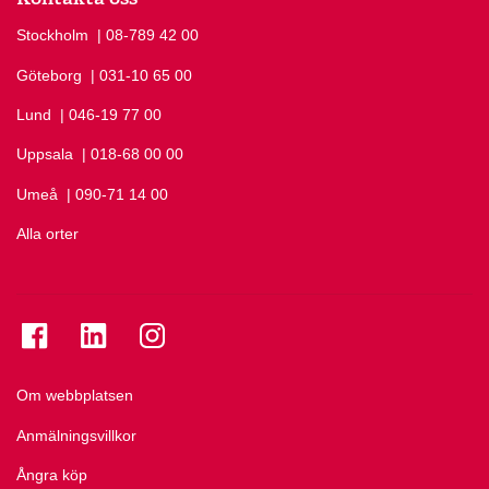
Stockholm
Ring Stockholm på
| 08-789 42 00
Göteborg
Ring Göteborg på
| 031-10 65 00
Lund
Ring Lund på
| 046-19 77 00
Uppsala
Ring Uppsala på
| 018-68 00 00
Umeå
Ring Umeå på
| 090-71 14 00
Alla orter
Se folkuniversitetet på Facebook
Se folkuniversitetet på LinkedIn
Se folkuniversitetet på Instagram
Om webbplatsen
Anmälningsvillkor
Ångra köp