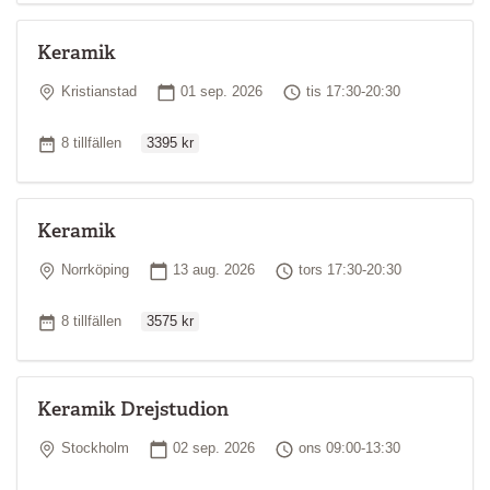
Keramik
Plats
Startdatum
Tid
Kristianstad
01 sep. 2026
tis 17:30-20:30
Ordinarie pris
Antal tillfällen
8 tillfällen
3395 kr
Keramik
Plats
Startdatum
Tid
Norrköping
13 aug. 2026
tors 17:30-20:30
Ordinarie pris
Antal tillfällen
8 tillfällen
3575 kr
Keramik Drejstudion
Plats
Startdatum
Tid
Stockholm
02 sep. 2026
ons 09:00-13:30
Ordinarie pris