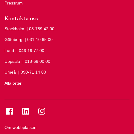
Pressrum
Kontakta oss
Stockholm
Ring Stockholm på
| 08-789 42 00
Göteborg
Ring Göteborg på
| 031-10 65 00
Lund
Ring Lund på
| 046-19 77 00
Uppsala
Ring Uppsala på
| 018-68 00 00
Umeå
Ring Umeå på
| 090-71 14 00
Alla orter
Se folkuniversitetet på Facebook
Se folkuniversitetet på LinkedIn
Se folkuniversitetet på Instagram
Om webbplatsen