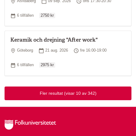
Plats
Startdatum
Tid
Åtvidaberg
09 sep. 2026
ons 17:30-20:30
Ordinarie pris
Antal tillfällen
6 tillfällen
2750 kr
Keramik och drejning "After work"
Plats
Startdatum
Tid
Göteborg
21 aug. 2026
fre 16:00-19:00
Ordinarie pris
Antal tillfällen
6 tillfällen
2975 kr
Fler resultat
(visar 10 av 342)