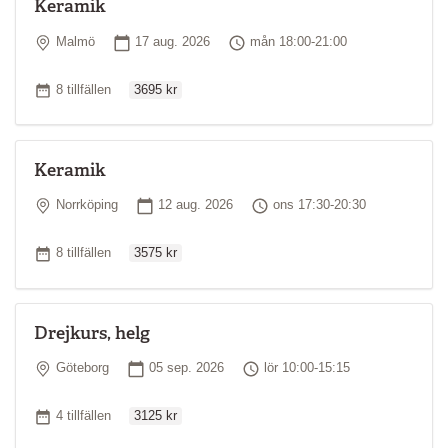
Keramik
Plats
Startdatum
Tid
Malmö
17 aug. 2026
mån 18:00-21:00
Ordinarie pris
Antal tillfällen
8 tillfällen
3695 kr
Keramik
Plats
Startdatum
Tid
Norrköping
12 aug. 2026
ons 17:30-20:30
Ordinarie pris
Antal tillfällen
8 tillfällen
3575 kr
Drejkurs, helg
Plats
Startdatum
Tid
Göteborg
05 sep. 2026
lör 10:00-15:15
Ordinarie pris
Antal tillfällen
4 tillfällen
3125 kr