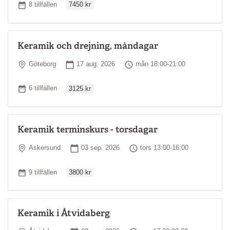
Antal tillfällen
8 tillfällen
7450 kr
Keramik och drejning, måndagar
Plats
Startdatum
Tid
Göteborg
17 aug. 2026
mån 18:00-21:00
Ordinarie pris
Antal tillfällen
6 tillfällen
3125 kr
Keramik terminskurs - torsdagar
Plats
Startdatum
Tid
Askersund
03 sep. 2026
tors 13:00-16:00
Ordinarie pris
Antal tillfällen
9 tillfällen
3800 kr
Keramik i Åtvidaberg