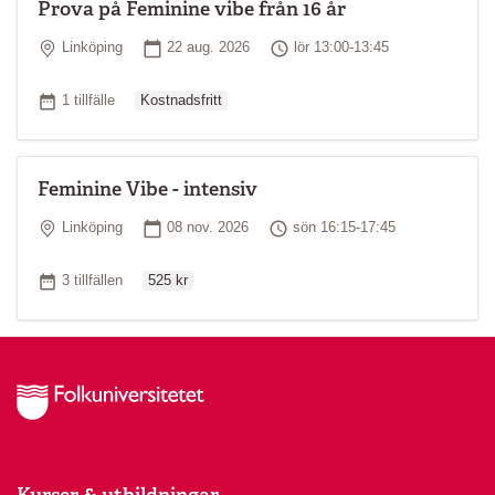
Prova på Feminine vibe från 16 år
Plats
Startdatum
Tid
Linköping
22 aug. 2026
lör 13:00-13:45
Ordinarie pris
Antal tillfällen
1 tillfälle
Kostnadsfritt
Feminine Vibe - intensiv
Plats
Startdatum
Tid
Linköping
08 nov. 2026
sön 16:15-17:45
Ordinarie pris
Antal tillfällen
3 tillfällen
525 kr
Kurser & utbildningar