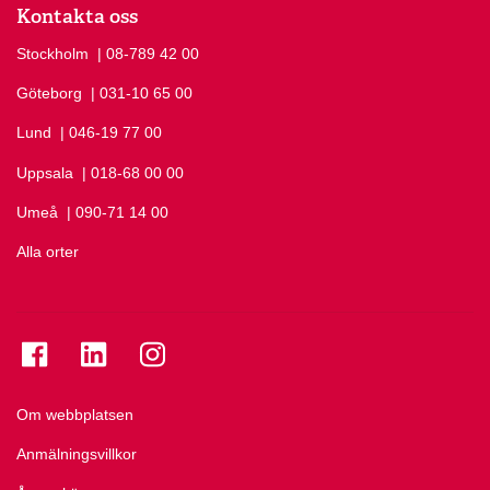
Kontakta oss
Stockholm
Ring Stockholm på
| 08-789 42 00
Göteborg
Ring Göteborg på
| 031-10 65 00
Lund
Ring Lund på
| 046-19 77 00
Uppsala
Ring Uppsala på
| 018-68 00 00
Umeå
Ring Umeå på
| 090-71 14 00
Alla orter
Se folkuniversitetet på Facebook
Se folkuniversitetet på LinkedIn
Se folkuniversitetet på Instagram
Om webbplatsen
Anmälningsvillkor