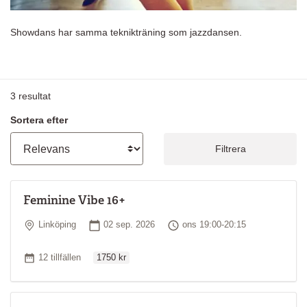
Showdans har samma teknikträning som jazzdansen.
3
resultat
Sortera efter
Filtrera
Feminine Vibe 16+
Plats
Startdatum
Tid
Linköping
02 sep. 2026
ons 19:00-20:15
Ordinarie pris
Antal tillfällen
12 tillfällen
1750 kr