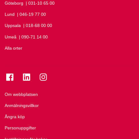
Göteborg
Ring Göteborg på
| 031-10 65 00
Lund
Ring Lund på
| 046-19 77 00
Uppsala
Ring Uppsala på
| 018-68 00 00
Umeå
Ring Umeå på
| 090-71 14 00
Alla orter
Se folkuniversitetet på Facebook
Se folkuniversitetet på LinkedIn
Se folkuniversitetet på Instagram
Om webbplatsen
Anmälningsvillkor
Ångra köp
Personuppgifter