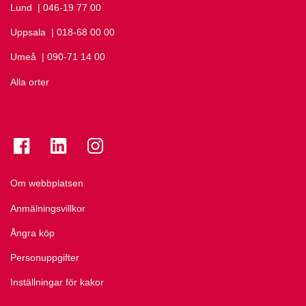
Lund
Ring Lund på
| 046-19 77 00
Uppsala
Ring Uppsala på
| 018-68 00 00
Umeå
Ring Umeå på
| 090-71 14 00
Alla orter
Se folkuniversitetet på Facebook
Se folkuniversitetet på LinkedIn
Se folkuniversitetet på Instagram
Om webbplatsen
Anmälningsvillkor
Ångra köp
Personuppgifter
Inställningar för kakor