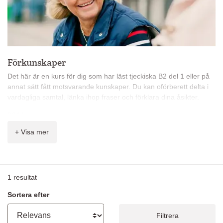
Förkunskaper
Det här är en kurs för dig som har läst tjeckiska B2 del 1 eller på
annat sätt fått motsvarande kunskaper. Du kan oförberett delta i
vardagliga samtal, länka ihop fraser och förklara dina åsikter.
Mål
Målet för nivå B2* är att du kan förstå huvuddragen i komplexa
+ Visa mer
texter och samtalar nästan obehindrat om olika ämnen.
Innehåll
På kursen får du lära dig:
1
resultat
fackuttryck
Sortera efter
läsa komplexa texter
samtala fritt och ledigt
Filtrera
förklara dina ståndpunkter