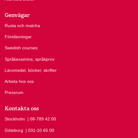
Genvägar
Rusta och matcha
Föreläsningar
Swedish courses
Språkexamina, språkprov
Läromedel, böcker, skrifter
Arbeta hos oss
Pressrum
Kontakta oss
Stockholm
Ring Stockholm på
| 08-789 42 00
Göteborg
Ring Göteborg på
| 031-10 65 00