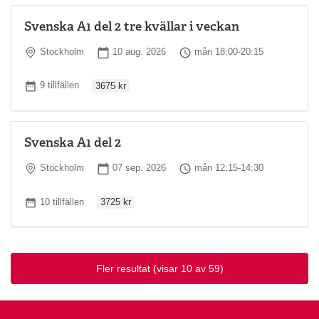
Svenska A1 del 2 tre kvällar i veckan
Plats
Startdatum
Tid
Stockholm
10 aug. 2026
mån 18:00-20:15
Ordinarie pris
Antal tillfällen
9 tillfällen
3675 kr
Svenska A1 del 2
Plats
Startdatum
Tid
Stockholm
07 sep. 2026
mån 12:15-14:30
Ordinarie pris
Antal tillfällen
10 tillfällen
3725 kr
Fler resultat
(visar 10 av 59)