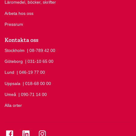
Läromedel, böcker, skrifter
Arbeta hos oss
Pressrum
Kontakta oss
Stockholm
Ring Stockholm på
| 08-789 42 00
Göteborg
Ring Göteborg på
| 031-10 65 00
Lund
Ring Lund på
| 046-19 77 00
Uppsala
Ring Uppsala på
| 018-68 00 00
Umeå
Ring Umeå på
| 090-71 14 00
Alla orter
Se folkuniversitetet på Facebook
Se folkuniversitetet på LinkedIn
Se folkuniversitetet på Instagram