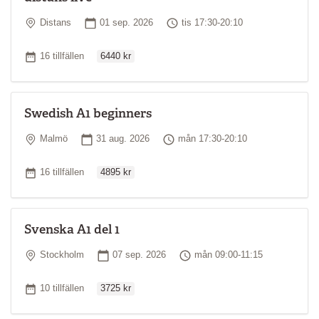
Plats
Startdatum
Tid
Distans
01 sep. 2026
tis 17:30-20:10
Ordinarie pris
Antal tillfällen
16 tillfällen
6440 kr
Swedish A1 beginners
Plats
Startdatum
Tid
Malmö
31 aug. 2026
mån 17:30-20:10
Ordinarie pris
Antal tillfällen
16 tillfällen
4895 kr
Svenska A1 del 1
Plats
Startdatum
Tid
Stockholm
07 sep. 2026
mån 09:00-11:15
Ordinarie pris
Antal tillfällen
10 tillfällen
3725 kr