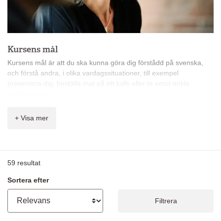
Kursens mål
Kursens mål är att du ska kunna göra dig förstådd på svenska,
och förstå andra, i olika vardagssituationer, till exempel
presentera dig, beställa mat på ett kafé eller ta emot enkla
upplysningar.
Du får bland annat lära dig:
+ Visa mer
alfabetet, räkneord och klockan
användbara fraser så att du kan handla, tala i telefon och
stämma möte
att skriva enkla meddelanden och fylla i personliga data i
59
resultat
formulär
grammatik: huvudsats, presentation av verbens böjningar
Sortera efter
och tidsformer, obestämd och bestämd form singular och
plural, personliga, possessiva, relativa pronomen
Filtrera
svenska språkets melodi och rytm