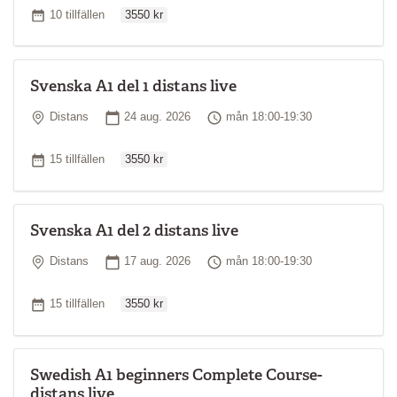
Ordinarie pris
Antal tillfällen
10 tillfällen
3550 kr
Svenska A1 del 1 distans live
Plats
Startdatum
Tid
Distans
24 aug. 2026
mån 18:00-19:30
Ordinarie pris
Antal tillfällen
15 tillfällen
3550 kr
Svenska A1 del 2 distans live
Plats
Startdatum
Tid
Distans
17 aug. 2026
mån 18:00-19:30
Ordinarie pris
Antal tillfällen
15 tillfällen
3550 kr
Swedish A1 beginners Complete Course-
distans live