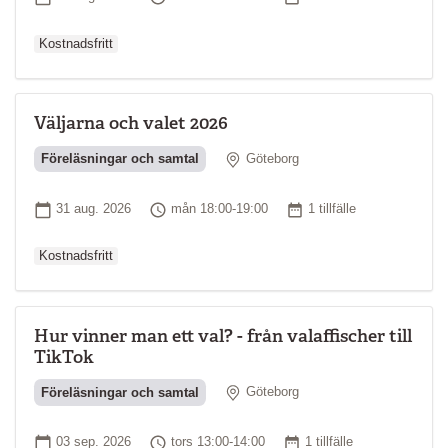
Kostnadsfritt
Väljarna och valet 2026
Plats
Föreläsningar och samtal
Göteborg
Ordinarie pr
Startdatum
Tid
Antal tillfällen
31 aug. 2026
mån 18:00-19:00
1 tillfälle
Kostnadsfritt
Hur vinner man ett val? - från valaffischer till
TikTok
Plats
Föreläsningar och samtal
Göteborg
Ordinarie pri
Startdatum
Tid
Antal tillfällen
03 sep. 2026
tors 13:00-14:00
1 tillfälle