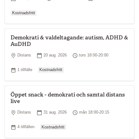
Kostnadsfritt
Demokrati & valdeltagande: autism, ADHD &
AuDHD
Plats
Startdatum
Tid
Distans
20 aug. 2026
tors 18:00-20:00
Ordinarie pris
Antal tillfällen
1 tillfälle
Kostnadsfritt
Öppet snack - demokrati och samtal distans
live
Plats
Startdatum
Tid
Distans
31 aug. 2026
mån 18:00-20:15
Ordinarie pris
Antal tillfällen
4 tillfällen
Kostnadsfritt