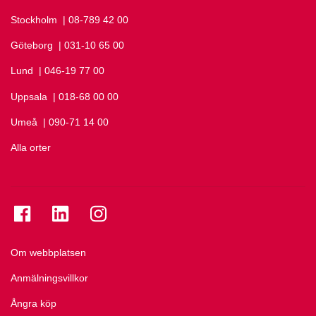
Stockholm
Ring Stockholm på
| 08-789 42 00
Göteborg
Ring Göteborg på
| 031-10 65 00
Lund
Ring Lund på
| 046-19 77 00
Uppsala
Ring Uppsala på
| 018-68 00 00
Umeå
Ring Umeå på
| 090-71 14 00
Alla orter
Se folkuniversitetet på Facebook
Se folkuniversitetet på LinkedIn
Se folkuniversitetet på Instagram
Om webbplatsen
Anmälningsvillkor
Ångra köp