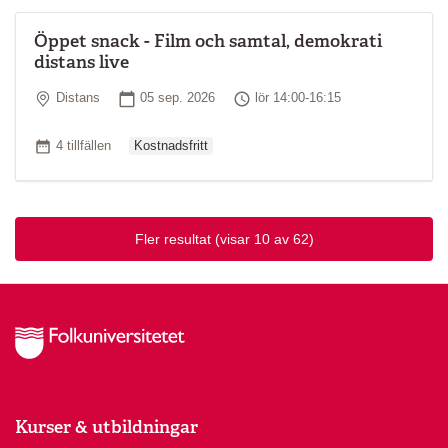
Öppet snack - Film och samtal, demokrati
distans live
Plats
Startdatum
Tid
Distans
05 sep. 2026
lör 14:00-16:15
Ordinarie pris
Antal tillfällen
4 tillfällen
Kostnadsfritt
Fler resultat
(visar 10 av 62)
Kurser & utbildningar