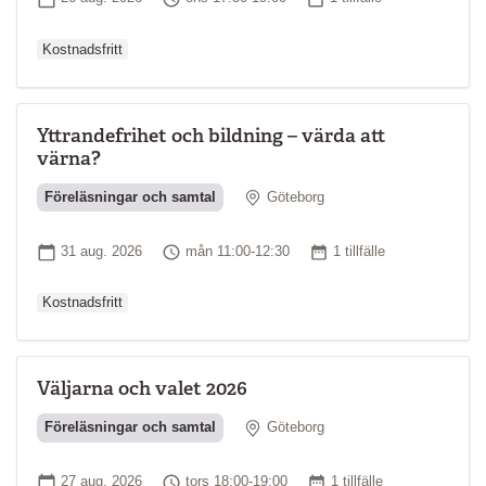
Kostnadsfritt
Yttrandefrihet och bildning – värda att
värna?
Plats
Föreläsningar och samtal
Göteborg
Ordinarie pr
Startdatum
Tid
Antal tillfällen
31 aug. 2026
mån 11:00-12:30
1 tillfälle
Kostnadsfritt
Väljarna och valet 2026
Plats
Föreläsningar och samtal
Göteborg
Ordinarie pri
Startdatum
Tid
Antal tillfällen
27 aug. 2026
tors 18:00-19:00
1 tillfälle