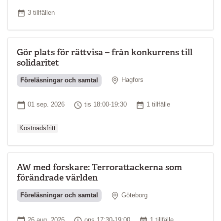
Antal tillfällen
3 tillfällen
Gör plats för rättvisa – från konkurrens till
solidaritet
Plats
Föreläsningar och samtal
Hagfors
Ordinarie pris
Startdatum
Tid
Antal tillfällen
01 sep. 2026
tis 18:00-19:30
1 tillfälle
Kostnadsfritt
AW med forskare: Terrorattackerna som
förändrade världen
Plats
Föreläsningar och samtal
Göteborg
Ordinarie pri
Startdatum
Tid
Antal tillfällen
26 aug. 2026
ons 17:30-19:00
1 tillfälle