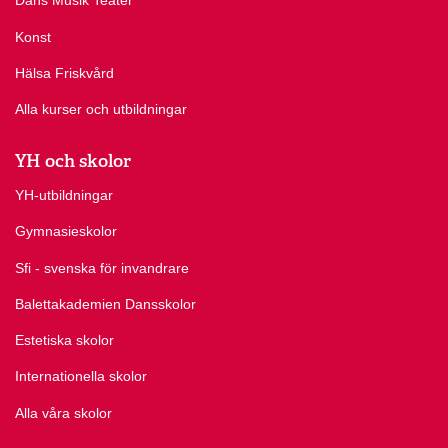
Dans Musik Teater
Ja, läs gärna artikeln
Lisa fann modet i studiecirkeln
.
Konst
Har du fler frågor?
Hälsa Friskvård
Välkommen att kontakta Folkuniversitetet på din ort – vi hjälper
Alla kurser och utbildningar
gärna till.
YH och skolor
Kontakta oss
YH-utbildningar
Gymnasieskolor
Sfi - svenska för invandrare
Balettakademien Dansskolor
Estetiska skolor
Internationella skolor
Alla våra skolor