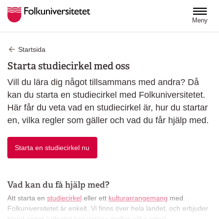
Hoppa till huvudinnehåll
Meny
Startsida
Starta studiecirkel med oss
Vill du lära dig något tillsammans med andra? Då
kan du starta en studiecirkel med Folkuniversitetet.
Här får du veta vad en studiecirkel är, hur du startar
en, vilka regler som gäller och vad du får hjälp med.
Starta en studiecirkel nu
Öppnas i ett nytt fönster
Vad kan du få hjälp med?
Att starta en
studiecirkel
eller ett
kulturarrangemang
med
Folkuniversitetet är enkelt. Vi finns över hela landet, och erbjuder
bland annat (utbudet kan variera mellan olika orter):