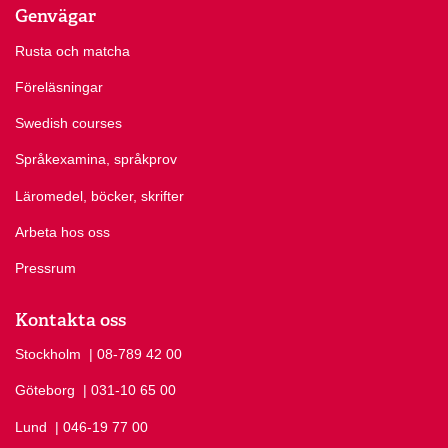
Genvägar
Rusta och matcha
Föreläsningar
Swedish courses
Språkexamina, språkprov
Läromedel, böcker, skrifter
Arbeta hos oss
Pressrum
Kontakta oss
Stockholm
Ring Stockholm på
| 08-789 42 00
Göteborg
Ring Göteborg på
| 031-10 65 00
Lund
Ring Lund på
| 046-19 77 00