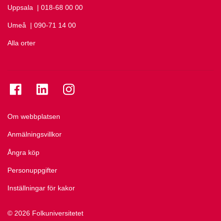
Uppsala
Ring Uppsala på
| 018-68 00 00
Umeå
Ring Umeå på
| 090-71 14 00
Alla orter
Se folkuniversitetet på Facebook
Se folkuniversitetet på LinkedIn
Se folkuniversitetet på Instagram
Om webbplatsen
Anmälningsvillkor
Ångra köp
Personuppgifter
Inställningar för kakor
© 2026 Folkuniversitetet