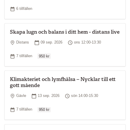
Antal tillfällen
6 tillfällen
Skapa lugn och balans i ditt hem - distans live
Plats
Startdatum
Tid
Distans
09 sep. 2026
ons 12:00-13:30
Ordinarie pris
Antal tillfällen
7 tillfällen
950 kr
Klimakteriet och lymfhälsa – Nycklar till ett
gott mående
Plats
Startdatum
Tid
Gävle
13 sep. 2026
sön 14:00-15:30
Ordinarie pris
Antal tillfällen
7 tillfällen
950 kr