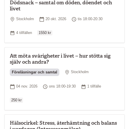
Dödsnack – samtal om döden, döendet och
livet
Plats
Startdatum
Tid
Stockholm
20 okt. 2026
tis 18:00-20:30
Ordinarie pris
Antal tillfällen
4 tillfällen
1550 kr
Att möta svårigheter i livet – hur stötta sig
själv och andra?
Plats
Föreläsningar och samtal
Stockholm
Ordinarie pri
Startdatum
Tid
Antal tillfällen
04 nov. 2026
ons 18:00-19:30
1 tillfälle
250 kr
Hälsocirkel: Stress, återhämtning och balans
i vardagen (Intresseanmälan)