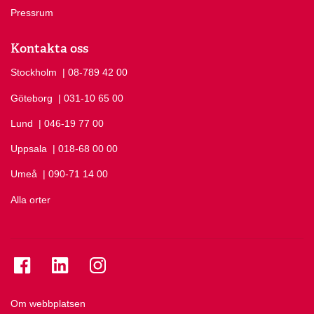
Pressrum
Kontakta oss
Stockholm
Ring Stockholm på
| 08-789 42 00
Göteborg
Ring Göteborg på
| 031-10 65 00
Lund
Ring Lund på
| 046-19 77 00
Uppsala
Ring Uppsala på
| 018-68 00 00
Umeå
Ring Umeå på
| 090-71 14 00
Alla orter
Se folkuniversitetet på Facebook
Se folkuniversitetet på LinkedIn
Se folkuniversitetet på Instagram
Om webbplatsen