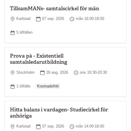
TillsamMANs- samtalscirkel för män
Plats
Startdatum
Tid
Karlstad
07 sep. 2026
mån 16:00-18:00
Antal tillfällen
5 tillfällen
Prova på - Existentiell
samtalsledarutbildning
Plats
Startdatum
Tid
Stockholm
26 aug. 2026
ons 19:30-20:30
Ordinarie pris
Antal tillfällen
1 tillfälle
Kostnadsfritt
Hitta balans i vardagen- Studiecirkel för
anhöriga
Plats
Startdatum
Tid
Karlstad
07 sep. 2026
mån 14:00-16:00