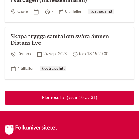
Ordinarie pris
Plats
Startdatum
Tid
Antal tillfällen
Gävle
-
6 tillfällen
Kostnadsfritt
Skapa trygga samtal om svåra ämnen
Distans live
Plats
Startdatum
Tid
Distans
24 sep. 2026
tors 18:15-20:30
Ordinarie pris
Antal tillfällen
4 tillfällen
Kostnadsfritt
Fler resultat
(visar 10 av 31)