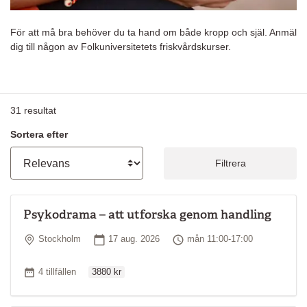
För att må bra behöver du ta hand om både kropp och själ. Anmäl
dig till någon av Folkuniversitetets friskvårdskurser.
31
resultat
Sortera efter
Filtrera
Psykodrama – att utforska genom handling
Plats
Startdatum
Tid
Stockholm
17 aug. 2026
mån 11:00-17:00
Ordinarie pris
Antal tillfällen
4 tillfällen
3880 kr