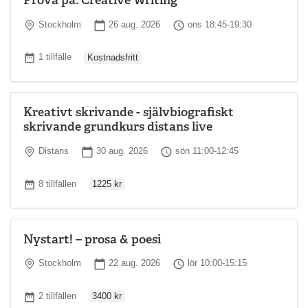
Plats
Startdatum
Tid
Stockholm
26 aug. 2026
ons 18:45-19:30
Ordinarie pris
Antal tillfällen
1 tillfälle
Kostnadsfritt
Kreativt skrivande - självbiografiskt
skrivande grundkurs distans live
Plats
Startdatum
Tid
Distans
30 aug. 2026
sön 11:00-12:45
Ordinarie pris
Antal tillfällen
8 tillfällen
1225 kr
Nystart! – prosa & poesi
Plats
Startdatum
Tid
Stockholm
22 aug. 2026
lör 10:00-15:15
Ordinarie pris
Antal tillfällen
2 tillfällen
3400 kr