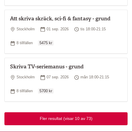
Att skriva skräck, sci-fi & fantasy - grund
Plats
Startdatum
Tid
Stockholm
01 sep. 2026
tis 18:00-21:15
Ordinarie pris
Antal tillfällen
8 tillfällen
5475 kr
Skriva TV-seriemanus - grund
Plats
Startdatum
Tid
Stockholm
07 sep. 2026
mån 18:00-21:15
Ordinarie pris
Antal tillfällen
8 tillfällen
5700 kr
Fler resultat
(visar 10 av 73)