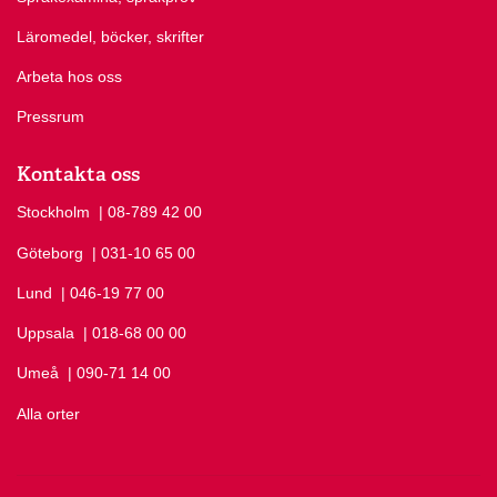
Läromedel, böcker, skrifter
Arbeta hos oss
Pressrum
Kontakta oss
Stockholm
Ring Stockholm på
| 08-789 42 00
Göteborg
Ring Göteborg på
| 031-10 65 00
Lund
Ring Lund på
| 046-19 77 00
Uppsala
Ring Uppsala på
| 018-68 00 00
Umeå
Ring Umeå på
| 090-71 14 00
Alla orter