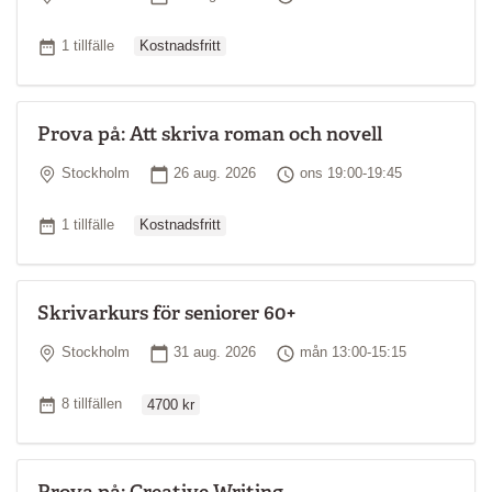
Ordinarie pris
Antal tillfällen
1 tillfälle
Kostnadsfritt
Prova på: Att skriva roman och novell
Plats
Startdatum
Tid
Stockholm
26 aug. 2026
ons 19:00-19:45
Ordinarie pris
Antal tillfällen
1 tillfälle
Kostnadsfritt
Skrivarkurs för seniorer 60+
Plats
Startdatum
Tid
Stockholm
31 aug. 2026
mån 13:00-15:15
Ordinarie pris
Antal tillfällen
8 tillfällen
4700 kr
Prova på: Creative Writing