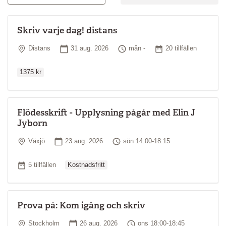
Skriv varje dag! distans
Ordinar
Plats
Startdatum
Tid
Antal tillfällen
Distans
31 aug. 2026
mån -
20 tillfällen
1375 kr
Flödesskrift - Upplysning pågår med Elin J
Jyborn
Plats
Startdatum
Tid
Växjö
23 aug. 2026
sön 14:00-18:15
Ordinarie pris
Antal tillfällen
5 tillfällen
Kostnadsfritt
Prova på: Kom igång och skriv
Plats
Startdatum
Tid
Stockholm
26 aug. 2026
ons 18:00-18:45