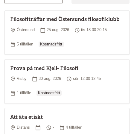
Filosofiträffar med Östersunds filosofiklubb
Plats
Startdatum
Tid
Östersund
25 aug. 2026
tis 18:00-20:15
Ordinarie pris
Antal tillfällen
5 tillfällen
Kostnadsfritt
Prova på med Kjell- Filosofi
Plats
Startdatum
Tid
Visby
30 aug. 2026
sön 12:00-12:45
Ordinarie pris
Antal tillfällen
1 tillfälle
Kostnadsfritt
Att äta etiskt
Plats
Startdatum
Tid
Antal tillfällen
Distans
-
4 tillfällen