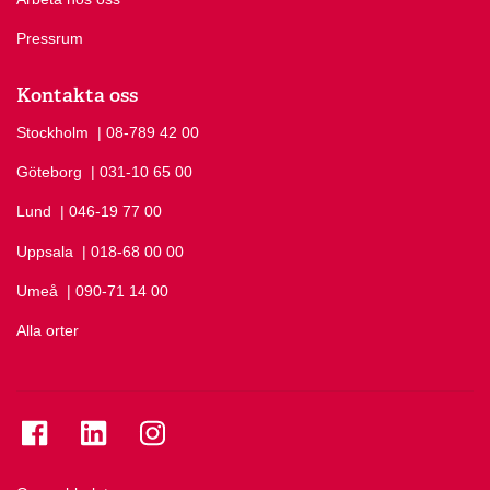
Pressrum
Kontakta oss
Stockholm
Ring Stockholm på
| 08-789 42 00
Göteborg
Ring Göteborg på
| 031-10 65 00
Lund
Ring Lund på
| 046-19 77 00
Uppsala
Ring Uppsala på
| 018-68 00 00
Umeå
Ring Umeå på
| 090-71 14 00
Alla orter
Se folkuniversitetet på Facebook
Se folkuniversitetet på LinkedIn
Se folkuniversitetet på Instagram