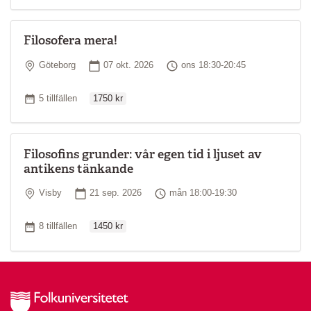
Filosofera mera!
Plats
Startdatum
Tid
Göteborg
07 okt. 2026
ons 18:30-20:45
Ordinarie pris
Antal tillfällen
5 tillfällen
1750 kr
Filosofins grunder: vår egen tid i ljuset av
antikens tänkande
Plats
Startdatum
Tid
Visby
21 sep. 2026
mån 18:00-19:30
Ordinarie pris
Antal tillfällen
8 tillfällen
1450 kr