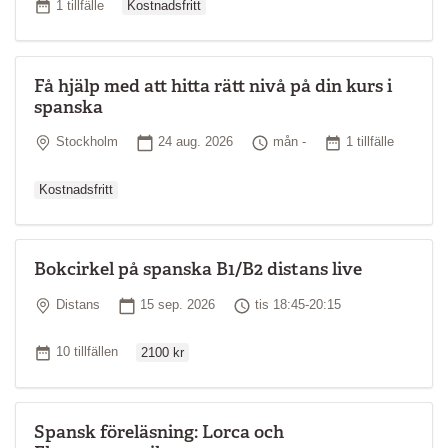
Antal tillfällen
1 tillfälle
Kostnadsfritt
Få hjälp med att hitta rätt nivå på din kurs i
spanska
Ordina
Plats
Startdatum
Tid
Antal tillfällen
Stockholm
24 aug. 2026
mån -
1 tillfälle
Kostnadsfritt
Bokcirkel på spanska B1/B2 distans live
Plats
Startdatum
Tid
Distans
15 sep. 2026
tis 18:45-20:15
Ordinarie pris
Antal tillfällen
10 tillfällen
2100 kr
Spansk föreläsning: Lorca och