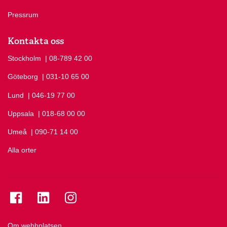
Pressrum
Kontakta oss
Stockholm
Ring Stockholm på
| 08-789 42 00
Göteborg
Ring Göteborg på
| 031-10 65 00
Lund
Ring Lund på
| 046-19 77 00
Uppsala
Ring Uppsala på
| 018-68 00 00
Umeå
Ring Umeå på
| 090-71 14 00
Alla orter
Se folkuniversitetet på Facebook
Se folkuniversitetet på LinkedIn
Se folkuniversitetet på Instagram
Om webbplatsen