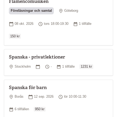
Flamencomusiken
Plats
Föreläsningar och samtal
Göteborg
Ordinarie pri
Startdatum
Tid
Antal tillfällen
08 okt. 2026
tors 18:00-19:30
1 tillfälle
150 kr
Spanska - privatlektioner
Ordinarie pris
Plats
Startdatum
Tid
Antal tillfällen
Stockholm
-
1 tillfälle
1231 kr
Spanska för barn
Plats
Startdatum
Tid
Borås
12 sep. 2026
lör 10:00-11:30
Ordinarie pris
Antal tillfällen
6 tillfällen
950 kr