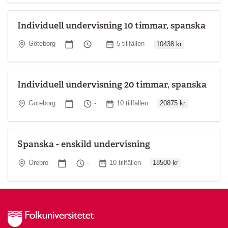
Individuell undervisning 10 timmar, spanska
Ordinarie pris
Plats
Startdatum
Tid
Antal tillfällen
Göteborg
-
5 tillfällen
10438 kr
Individuell undervisning 20 timmar, spanska
Ordinarie pris
Plats
Startdatum
Tid
Antal tillfällen
Göteborg
-
10 tillfällen
20875 kr
Spanska - enskild undervisning
Ordinarie pris
Plats
Startdatum
Tid
Antal tillfällen
Örebro
-
10 tillfällen
18500 kr