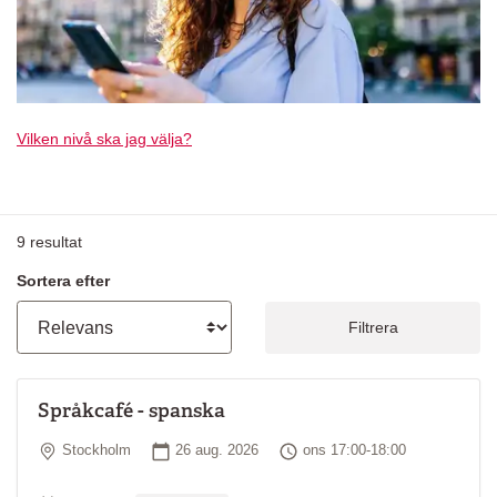
Vilken nivå ska jag välja?
9
resultat
Sortera efter
Filtrera
Språkcafé - spanska
Plats
Startdatum
Tid
Stockholm
26 aug. 2026
ons 17:00-18:00
Ordinarie pris