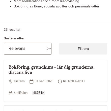
Momsdeklarationer och momsredovisning
Bokföring av löner, sociala avgifter och personalskatter
23
resultat
Sortera efter
Filtrera
Bokföring, grundkurs – lär dig grunderna,
distans live
Plats
Startdatum
Tid
Distans
01 sep. 2026
tis 18:00-20:30
Ordinarie pris
Antal tillfällen
4 tillfällen
4675 kr