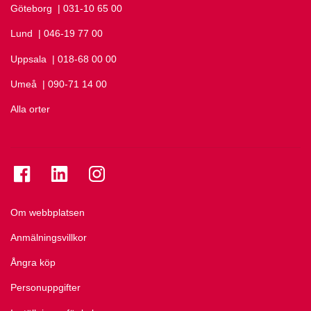
Göteborg
Ring Göteborg på
| 031-10 65 00
Lund
Ring Lund på
| 046-19 77 00
Uppsala
Ring Uppsala på
| 018-68 00 00
Umeå
Ring Umeå på
| 090-71 14 00
Alla orter
Se folkuniversitetet på Facebook
Se folkuniversitetet på LinkedIn
Se folkuniversitetet på Instagram
Om webbplatsen
Anmälningsvillkor
Ångra köp
Personuppgifter