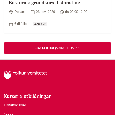
Bokföring grundkurs-distans live
Plats
Startdatum
Tid
Distans
03 nov. 2026
tis 09:00-12:00
Ordinarie pris
Antal tillfällen
6 tillfällen
4200 kr
Fler resultat
(visar 10 av 23)
Kurser & utbildningar
Distanskurser
Språk