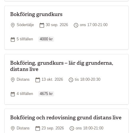
Bokföring grundkurs
Plats
Startdatum
Tid
Södertälje
30 sep. 2026
ons 17:00-21:00
Ordinarie pris
Antal tillfällen
5 tillfällen
4000 kr
Bokföring, grundkurs – lär dig grunderna,
distans live
Plats
Startdatum
Tid
Distans
13 okt. 2026
tis 18:00-20:30
Ordinarie pris
Antal tillfällen
4 tillfällen
4675 kr
Bokföring och redovisning grund distans live
Plats
Startdatum
Tid
Distans
23 sep. 2026
ons 18:00-21:00