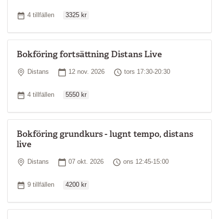
Ordinarie pris
Antal tillfällen
4 tillfällen
3325 kr
Bokföring fortsättning Distans Live
Plats
Startdatum
Tid
Distans
12 nov. 2026
tors 17:30-20:30
Ordinarie pris
Antal tillfällen
4 tillfällen
5550 kr
Bokföring grundkurs - lugnt tempo, distans
live
Plats
Startdatum
Tid
Distans
07 okt. 2026
ons 12:45-15:00
Ordinarie pris
Antal tillfällen
9 tillfällen
4200 kr