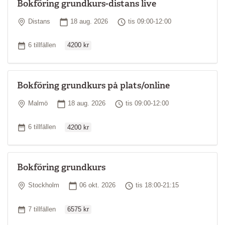
Bokföring grundkurs-distans live
Plats
Startdatum
Tid
Distans
18 aug. 2026
tis 09:00-12:00
Ordinarie pris
Antal tillfällen
6 tillfällen
4200 kr
Bokföring grundkurs på plats/online
Plats
Startdatum
Tid
Malmö
18 aug. 2026
tis 09:00-12:00
Ordinarie pris
Antal tillfällen
6 tillfällen
4200 kr
Bokföring grundkurs
Plats
Startdatum
Tid
Stockholm
06 okt. 2026
tis 18:00-21:15
Ordinarie pris
Antal tillfällen
7 tillfällen
6575 kr