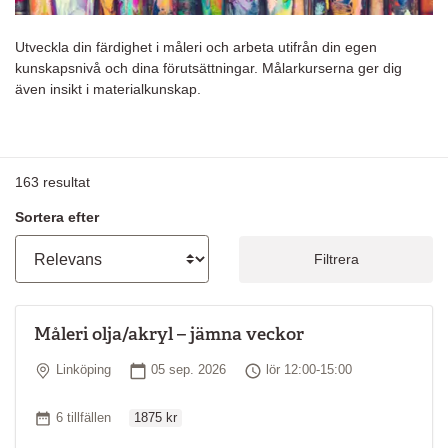
Utveckla din färdighet i måleri och arbeta utifrån din egen
kunskapsnivå och dina förutsättningar. Målarkurserna ger dig
även insikt i materialkunskap.
163
resultat
Sortera efter
Filtrera
Måleri olja/akryl – jämna veckor
Plats
Startdatum
Tid
Linköping
05 sep. 2026
lör 12:00-15:00
Ordinarie pris
Antal tillfällen
6 tillfällen
1875 kr