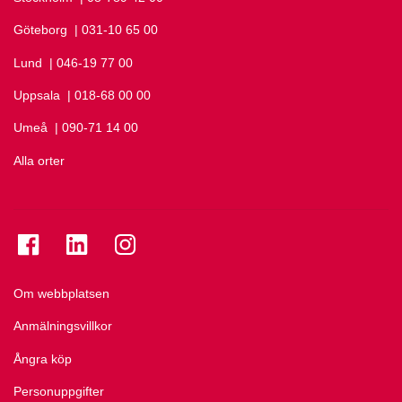
Göteborg
Ring Göteborg på
| 031-10 65 00
Lund
Ring Lund på
| 046-19 77 00
Uppsala
Ring Uppsala på
| 018-68 00 00
Umeå
Ring Umeå på
| 090-71 14 00
Alla orter
Se folkuniversitetet på Facebook
Se folkuniversitetet på LinkedIn
Se folkuniversitetet på Instagram
Om webbplatsen
Anmälningsvillkor
Ångra köp
Personuppgifter