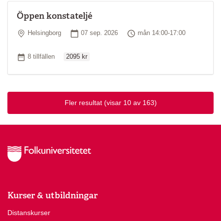
Öppen konstateljé
Plats
Startdatum
Tid
Helsingborg
07 sep. 2026
mån 14:00-17:00
Ordinarie pris
Antal tillfällen
8 tillfällen
2095 kr
Fler resultat
(visar 10 av 163)
Kurser & utbildningar
Distanskurser