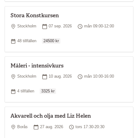
Stora Konstkursen
Plats
Startdatum
Tid
Stockholm
07 sep. 2026
mån 09:00-12:00
Ordinarie pris
Antal tillfällen
48 tillfällen
24500 kr
Måleri - intensivkurs
Plats
Startdatum
Tid
Stockholm
10 aug. 2026
mån 10:00-16:00
Ordinarie pris
Antal tillfällen
4 tillfällen
3325 kr
Akvarell och olja med Liz Helen
Plats
Startdatum
Tid
Borås
27 aug. 2026
tors 17:30-20:30
Ordinarie pris