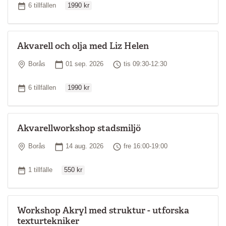
Antal tillfällen
6 tillfällen
1990 kr
Akvarell och olja med Liz Helen
Plats
Startdatum
Tid
Borås
01 sep. 2026
tis 09:30-12:30
Ordinarie pris
Antal tillfällen
6 tillfällen
1990 kr
Akvarellworkshop stadsmiljö
Plats
Startdatum
Tid
Borås
14 aug. 2026
fre 16:00-19:00
Ordinarie pris
Antal tillfällen
1 tillfälle
550 kr
Workshop Akryl med struktur - utforska
texturtekniker