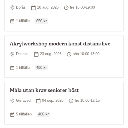
Plats
Startdatum
Tid
Borås
28 aug. 2026
fre 16:00-19:00
Ordinarie pris
Antal tillfällen
1 tillfälle
650 kr
Akrylworkshop modern konst distans live
Plats
Startdatum
Tid
Distans
23 aug. 2026
sön 10:00-13:00
Ordinarie pris
Antal tillfällen
1 tillfälle
490 kr
Måla utan krav seniorer höst
Plats
Startdatum
Tid
Gislaved
04 sep. 2026
fre 10:00-12:15
Ordinarie pris
Antal tillfällen
5 tillfällen
400 kr