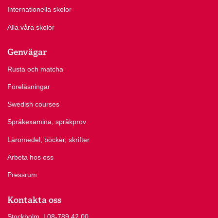
Internationella skolor
Alla våra skolor
Genvägar
Rusta och matcha
Föreläsningar
Swedish courses
Språkexamina, språkprov
Läromedel, böcker, skrifter
Arbeta hos oss
Pressrum
Kontakta oss
Stockholm
Ring Stockholm på
| 08-789 42 00