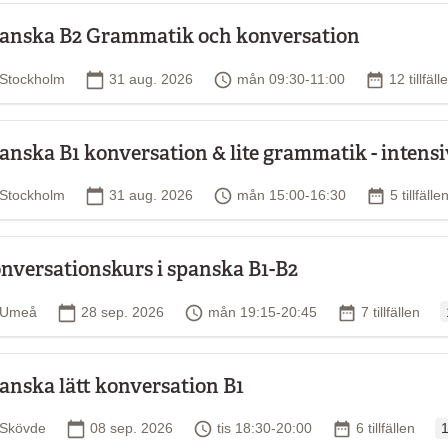
anska B2 Grammatik och konversation
Plats
Startdatum
Tid
Antal tillf
Stockholm
31 aug. 2026
mån 09:30-11:00
12 tillfäll
anska B1 konversation & lite grammatik - intensi
Plats
Startdatum
Tid
Antal tillf
Stockholm
31 aug. 2026
mån 15:00-16:30
5 tillfälle
nversationskurs i spanska B1-B2
O
Plats
Startdatum
Tid
Antal tillfällen
Umeå
28 sep. 2026
mån 19:15-20:45
7 tillfällen
anska lätt konversation B1
O
Plats
Startdatum
Tid
Antal tillfällen
Skövde
08 sep. 2026
tis 18:30-20:00
6 tillfällen
1