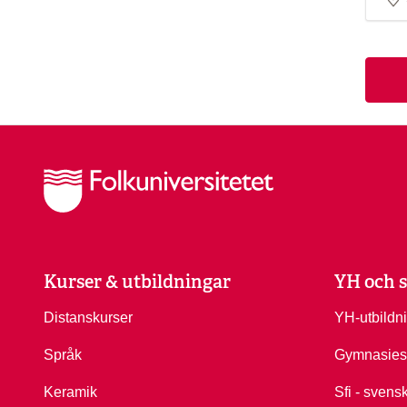
Kurser & utbildningar
YH och s
Distanskurser
YH-utbildn
Språk
Gymnasies
Keramik
Sfi - svens