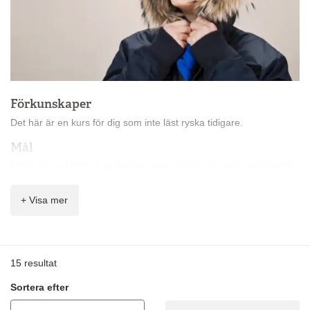
Förkunskaper
Det här är en kurs för dig som inte läst ryska tidigare.
Mål
Målet för nivå A1* är att du ska kunna hälsa på ryska samt förstå
och bygga väldigt enkla meningar.
+ Visa mer
Innehåll
På kursen får du lära dig:
vardagsfraser
15
resultat
presentera dig själv och andra
ställa väldigt enkla frågor och förstå väldigt enkla svar
Sortera efter
introduktion till målspråkets kultur och samhällsliv