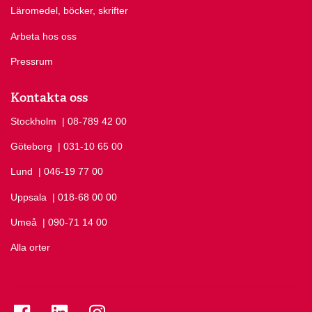
Läromedel, böcker, skrifter
Arbeta hos oss
Pressrum
Kontakta oss
Stockholm
Ring Stockholm på
| 08-789 42 00
Göteborg
Ring Göteborg på
| 031-10 65 00
Lund
Ring Lund på
| 046-19 77 00
Uppsala
Ring Uppsala på
| 018-68 00 00
Umeå
Ring Umeå på
| 090-71 14 00
Alla orter
Se folkuniversitetet på Facebook
Se folkuniversitetet på LinkedIn
Se folkuniversitetet på Instagram