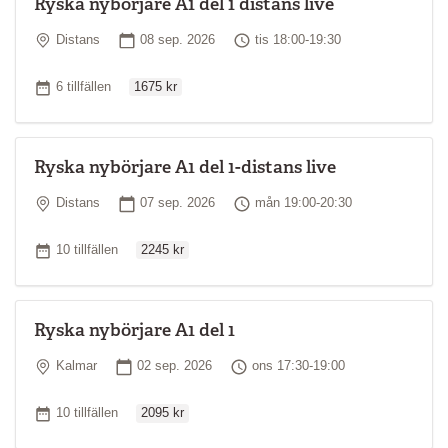
Ryska nybörjare A1 del 1 distans live
Plats
Startdatum
Tid
Distans
08 sep. 2026
tis 18:00-19:30
Ordinarie pris
Antal tillfällen
6 tillfällen
1675 kr
Ryska nybörjare A1 del 1-distans live
Plats
Startdatum
Tid
Distans
07 sep. 2026
mån 19:00-20:30
Ordinarie pris
Antal tillfällen
10 tillfällen
2245 kr
Ryska nybörjare A1 del 1
Plats
Startdatum
Tid
Kalmar
02 sep. 2026
ons 17:30-19:00
Ordinarie pris
Antal tillfällen
10 tillfällen
2095 kr