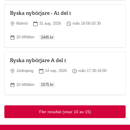
Ryska nybörjare - A1 del 1
Plats
Startdatum
Tid
Malmö
31 aug. 2026
mån 19:00-20:30
Ordinarie pris
Antal tillfällen
10 tillfällen
2445 kr
Ryska nybörjare A del 1
Plats
Startdatum
Tid
Jönköping
14 sep. 2026
mån 17:30-19:00
Ordinarie pris
Antal tillfällen
10 tillfällen
1575 kr
Fler resultat
(visar 10 av 15)