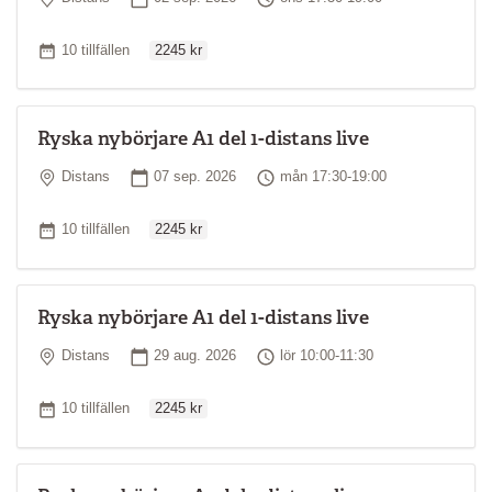
Ordinarie pris
Antal tillfällen
10 tillfällen
2245 kr
Ryska nybörjare A1 del 1-distans live
Plats
Startdatum
Tid
Distans
07 sep. 2026
mån 17:30-19:00
Ordinarie pris
Antal tillfällen
10 tillfällen
2245 kr
Ryska nybörjare A1 del 1-distans live
Plats
Startdatum
Tid
Distans
29 aug. 2026
lör 10:00-11:30
Ordinarie pris
Antal tillfällen
10 tillfällen
2245 kr