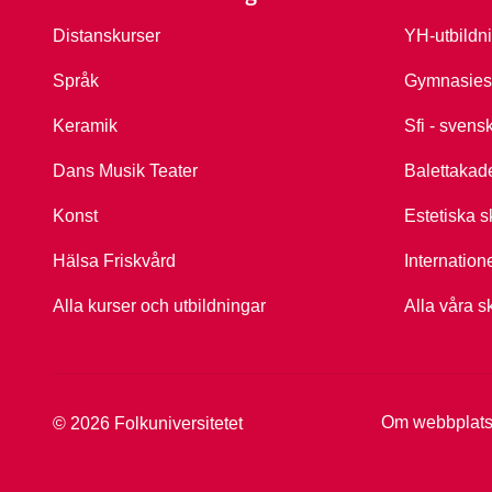
Distanskurser
YH-utbildn
Språk
Gymnasies
Keramik
Sfi - svens
Dans Musik Teater
Balettakad
Konst
Estetiska s
Hälsa Friskvård
Internation
Alla kurser och utbildningar
Alla våra s
Om webbplat
© 2026 Folkuniversitetet