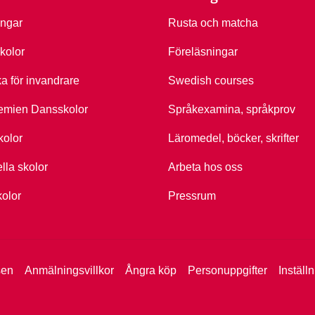
ingar
Rusta och matcha
kolor
Föreläsningar
ka för invandrare
Swedish courses
emien Dansskolor
Språkexamina, språkprov
kolor
Läromedel, böcker, skrifter
ella skolor
Arbeta hos oss
kolor
Pressrum
sen
Anmälningsvillkor
Ångra köp
Personuppgifter
Inställ