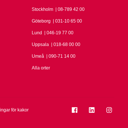
Stockholm
Ring Stockholm på
| 08-789 42 00
Göteborg
Ring Göteborg på
| 031-10 65 00
Lund
Ring Lund på
| 046-19 77 00
Uppsala
Ring Uppsala på
| 018-68 00 00
Umeå
Ring Umeå på
| 090-71 14 00
Alla orter
Se folkuniversitetet på
Se folkuniversi
Se folk
ningar för kakor