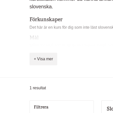
slovenska.
Förkunskaper
Det här är en kurs för dig som inte läst slovensk
Mål
Målet för nivå A1* är att du ska kunna förstå 
och samtala hjälpligt med någon som talar lång
+ Visa mer
Innehåll
På kursen får du lära dig:
vanliga ord och enkla fraser
berätta om dig själv
1
resultat
ställa enkla frågor och förstå enkla svar
grundläggande grammatik
tala och skriva om enkla ämnen
Filtrera
Sl
kultur och samhällsliv