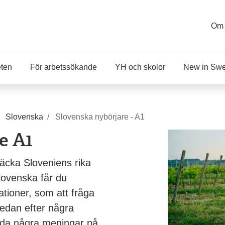
Om 
eten
För arbetssökande
YH och skolor
New in Sw
Slovenska
Slovenska nybörjare - A1
e A1
ptäcka Sloveniens rika
lovenska får du
ationer, som att fråga
edan efter några
nda några meningar på