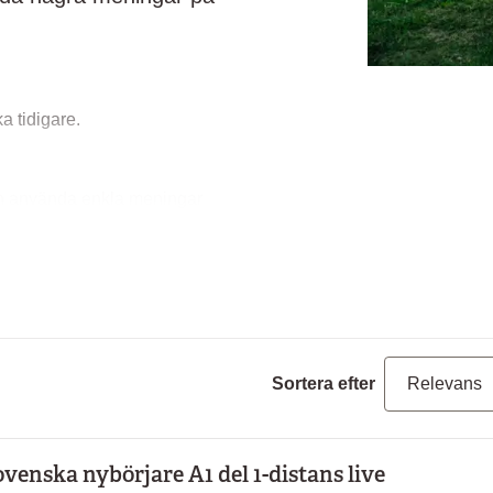
a tidigare.
och använda enkla meningar
samt och tydligt.
Sortera efter
ovenska nybörjare A1 del 1-distans live