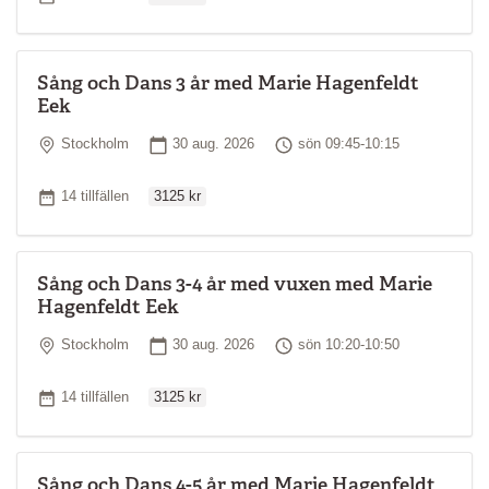
Sång och Dans 3 år med Marie Hagenfeldt
Eek
Plats
Startdatum
Tid
Stockholm
30 aug. 2026
sön 09:45-10:15
Ordinarie pris
Antal tillfällen
14 tillfällen
3125 kr
Sång och Dans 3-4 år med vuxen med Marie
Hagenfeldt Eek
Plats
Startdatum
Tid
Stockholm
30 aug. 2026
sön 10:20-10:50
Ordinarie pris
Antal tillfällen
14 tillfällen
3125 kr
Sång och Dans 4-5 år med Marie Hagenfeldt