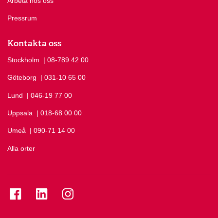
Arbeta hos oss
Pressrum
Kontakta oss
Stockholm
Ring Stockholm på
| 08-789 42 00
Göteborg
Ring Göteborg på
| 031-10 65 00
Lund
Ring Lund på
| 046-19 77 00
Uppsala
Ring Uppsala på
| 018-68 00 00
Umeå
Ring Umeå på
| 090-71 14 00
Alla orter
Se folkuniversitetet på Facebook
Se folkuniversitetet på LinkedIn
Se folkuniversitetet på Instagram