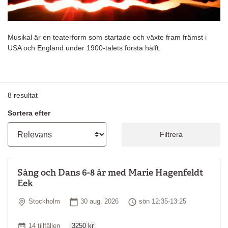
Musikal är en teaterform som startade och växte fram främst i
USA och England under 1900-talets första hälft.
8
resultat
Sortera efter
Filtrera
Sång och Dans 6-8 år med Marie Hagenfeldt
Eek
Plats
Startdatum
Tid
Stockholm
30 aug. 2026
sön 12:35-13:25
Ordinarie pris
Antal tillfällen
14 tillfällen
3250 kr