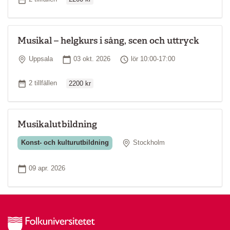
Musikal – helgkurs i sång, scen och uttryck
Plats
Startdatum
Tid
Uppsala
03 okt. 2026
lör 10:00-17:00
Ordinarie pris
Antal tillfällen
2 tillfällen
2200 kr
Musikalutbildning
Plats
Konst- och kulturutbildning
Stockholm
Startdatum
09 apr. 2026