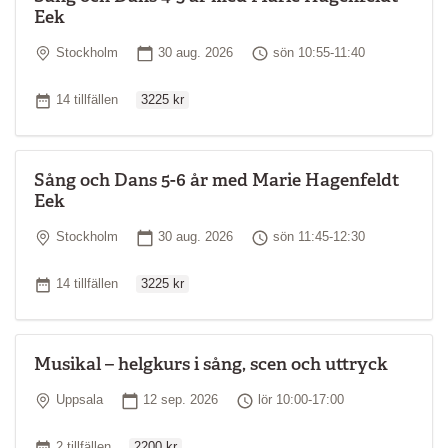
Eek
Plats
Startdatum
Tid
Stockholm
30 aug. 2026
sön 10:55-11:40
Ordinarie pris
Antal tillfällen
14 tillfällen
3225 kr
Sång och Dans 5-6 år med Marie Hagenfeldt
Eek
Plats
Startdatum
Tid
Stockholm
30 aug. 2026
sön 11:45-12:30
Ordinarie pris
Antal tillfällen
14 tillfällen
3225 kr
Musikal – helgkurs i sång, scen och uttryck
Plats
Startdatum
Tid
Uppsala
12 sep. 2026
lör 10:00-17:00
Ordinarie pris
Antal tillfällen
2 tillfällen
2200 kr