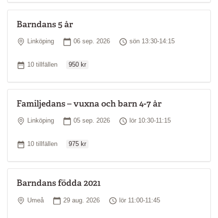
Barndans 5 år
Plats
Startdatum
Tid
Linköping
06 sep. 2026
sön 13:30-14:15
Ordinarie pris
Antal tillfällen
10 tillfällen
950 kr
Familjedans – vuxna och barn 4-7 år
Plats
Startdatum
Tid
Linköping
05 sep. 2026
lör 10:30-11:15
Ordinarie pris
Antal tillfällen
10 tillfällen
975 kr
Barndans födda 2021
Plats
Startdatum
Tid
Umeå
29 aug. 2026
lör 11:00-11:45
Ordinarie pris