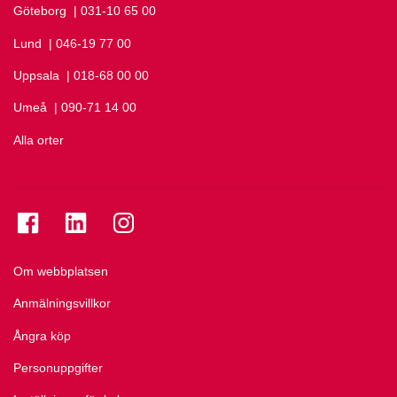
Göteborg
Ring Göteborg på
| 031-10 65 00
Lund
Ring Lund på
| 046-19 77 00
Uppsala
Ring Uppsala på
| 018-68 00 00
Umeå
Ring Umeå på
| 090-71 14 00
Alla orter
Se folkuniversitetet på Facebook
Se folkuniversitetet på LinkedIn
Se folkuniversitetet på Instagram
Om webbplatsen
Anmälningsvillkor
Ångra köp
Personuppgifter