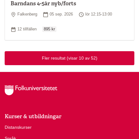
Barndans 4-5år nyb/forts
Plats
Startdatum
Tid
Falkenberg
05 sep. 2026
lör 12:15-13:00
Ordinarie pris
Antal tillfällen
12 tillfällen
895 kr
Fler resultat
(visar 10 av 52)
Kurser & utbildningar
Distanskurser
Språk