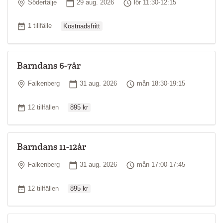
Plats
Startdatum
Tid
Södertälje
29 aug. 2026
lör 11:30-12:15
Ordinarie pris
Antal tillfällen
1 tillfälle
Kostnadsfritt
Barndans 6-7år
Plats
Startdatum
Tid
Falkenberg
31 aug. 2026
mån 18:30-19:15
Ordinarie pris
Antal tillfällen
12 tillfällen
895 kr
Barndans 11-12år
Plats
Startdatum
Tid
Falkenberg
31 aug. 2026
mån 17:00-17:45
Ordinarie pris
Antal tillfällen
12 tillfällen
895 kr