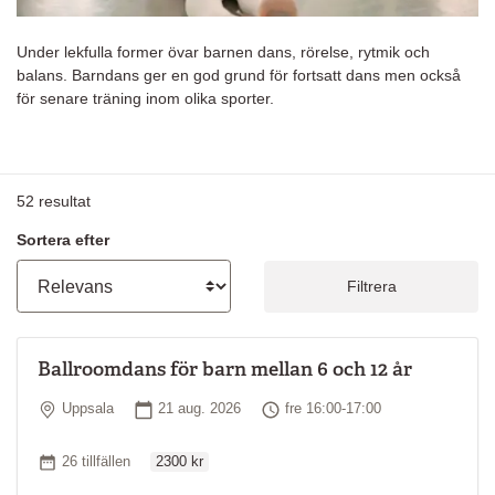
Under lekfulla former övar barnen dans, rörelse, rytmik och
balans. Barndans ger en god grund för fortsatt dans men också
för senare träning inom olika sporter.
52
resultat
Sortera efter
Filtrera
Ballroomdans för barn mellan 6 och 12 år
Plats
Startdatum
Tid
Uppsala
21 aug. 2026
fre 16:00-17:00
Ordinarie pris
Antal tillfällen
26 tillfällen
2300 kr