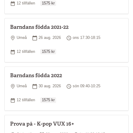
Antal tillfällen
12 tillfällen
1575 kr
Barndans födda 2021-22
Plats
Startdatum
Tid
Umeå
26 aug. 2026
ons 17:30-18:15
Ordinarie pris
Antal tillfällen
12 tillfällen
1575 kr
Barndans födda 2022
Plats
Startdatum
Tid
Umeå
30 aug. 2026
sön 09:40-10:25
Ordinarie pris
Antal tillfällen
12 tillfällen
1575 kr
Prova på - K-pop VUX 16+