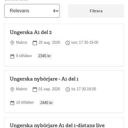
Filtrera
Ungerska A1 del 2
Plats
Startdatum
Tid
Malmö
20 aug. 2026
tors 17:30-19:00
Ordinarie pris
Antal tillfällen
9 tillfällen
2345 kr
Ungerska nybörjare - A1 del 1
Plats
Startdatum
Tid
Malmö
01 sep. 2026
tis 17:30-19:00
Ordinarie pris
Antal tillfällen
10 tillfällen
2445 kr
Ungerska nybörjare A1 del 1-distans live