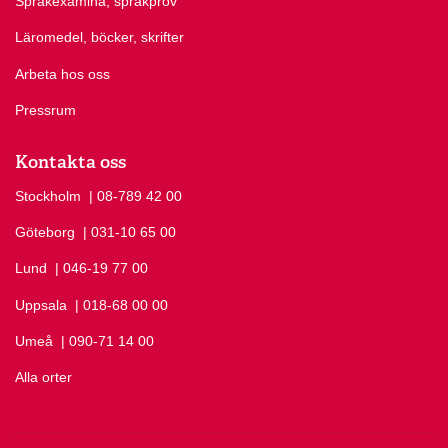
Språkexamina, språkprov
Läromedel, böcker, skrifter
Arbeta hos oss
Pressrum
Kontakta oss
Stockholm
Ring Stockholm på
| 08-789 42 00
Göteborg
Ring Göteborg på
| 031-10 65 00
Lund
Ring Lund på
| 046-19 77 00
Uppsala
Ring Uppsala på
| 018-68 00 00
Umeå
Ring Umeå på
| 090-71 14 00
Alla orter