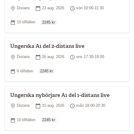
Plats
Startdatum
Tid
Distans
23 aug. 2026
sön 10:00-11:30
Ordinarie pris
Antal tillfällen
10 tillfällen
2245 kr
Ungerska A1 del 2-distans live
Plats
Startdatum
Tid
Distans
26 aug. 2026
ons 17:30-19:00
Ordinarie pris
Antal tillfällen
9 tillfällen
2245 kr
Ungerska nybörjare A1 del 1-distans live
Plats
Startdatum
Tid
Distans
31 aug. 2026
mån 19:00-20:30
Ordinarie pris
Antal tillfällen
10 tillfällen
2245 kr