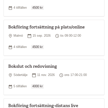
Ordinarie pris
Antal tillfällen
4 tillfällen
4500 kr
Bokföring fortsättning på plats/online
Plats
Startdatum
Tid
Malmö
15 sep. 2026
tis 09:00-12:00
Ordinarie pris
Antal tillfällen
4 tillfällen
4500 kr
Bokslut och redovisning
Plats
Startdatum
Tid
Södertälje
11 nov. 2026
ons 17:00-21:00
Ordinarie pris
Antal tillfällen
5 tillfällen
4000 kr
Bokföring fortsättning-distans live