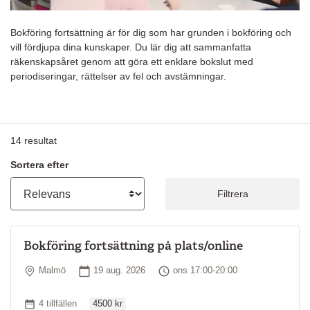
Bokföring fortsättning är för dig som har grunden i bokföring och
vill fördjupa dina kunskaper. Du lär dig att sammanfatta
räkenskapsåret genom att göra ett enklare bokslut med
periodiseringar, rättelser av fel och avstämningar.
14
resultat
Sortera efter
Filtrera
Bokföring fortsättning på plats/online
Plats
Startdatum
Tid
Malmö
19 aug. 2026
ons 17:00-20:00
Ordinarie pris
Antal tillfällen
4 tillfällen
4500 kr