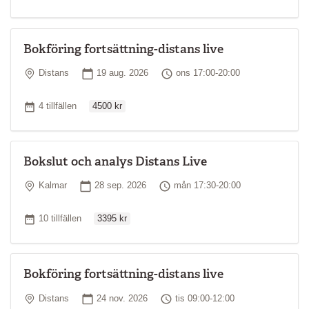
Bokföring fortsättning-distans live
Plats
Startdatum
Tid
Distans
19 aug. 2026
ons 17:00-20:00
Ordinarie pris
Antal tillfällen
4 tillfällen
4500 kr
Bokslut och analys Distans Live
Plats
Startdatum
Tid
Kalmar
28 sep. 2026
mån 17:30-20:00
Ordinarie pris
Antal tillfällen
10 tillfällen
3395 kr
Bokföring fortsättning-distans live
Plats
Startdatum
Tid
Distans
24 nov. 2026
tis 09:00-12:00