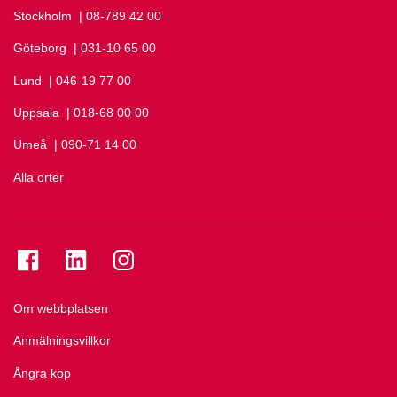
Stockholm
Ring Stockholm på
| 08-789 42 00
Göteborg
Ring Göteborg på
| 031-10 65 00
Lund
Ring Lund på
| 046-19 77 00
Uppsala
Ring Uppsala på
| 018-68 00 00
Umeå
Ring Umeå på
| 090-71 14 00
Alla orter
Se folkuniversitetet på Facebook
Se folkuniversitetet på LinkedIn
Se folkuniversitetet på Instagram
Om webbplatsen
Anmälningsvillkor
Ångra köp