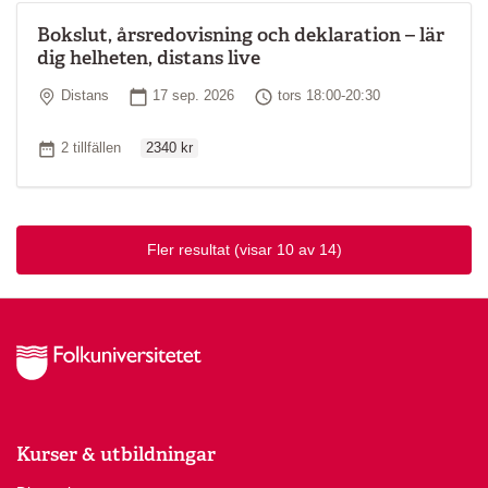
Bokslut, årsredovisning och deklaration – lär
dig helheten, distans live
Plats
Startdatum
Tid
Distans
17 sep. 2026
tors 18:00-20:30
Ordinarie pris
Antal tillfällen
2 tillfällen
2340 kr
Fler resultat
(visar 10 av 14)
Kurser & utbildningar