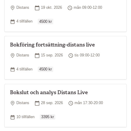
Plats
Startdatum
Tid
Distans
19 okt. 2026
mån 09:00-12:00
Ordinarie pris
Antal tillfällen
4 tillfällen
4500 kr
Bokföring fortsättning-distans live
Plats
Startdatum
Tid
Distans
15 sep. 2026
tis 09:00-12:00
Ordinarie pris
Antal tillfällen
4 tillfällen
4500 kr
Bokslut och analys Distans Live
Plats
Startdatum
Tid
Distans
28 sep. 2026
mån 17:30-20:00
Ordinarie pris
Antal tillfällen
10 tillfällen
3395 kr