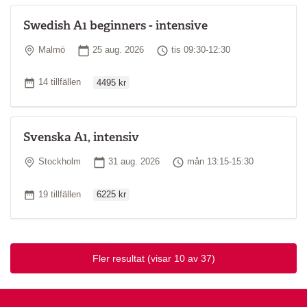
Swedish A1 beginners - intensive
Plats
Startdatum
Tid
Malmö
25 aug. 2026
tis 09:30-12:30
Ordinarie pris
Antal tillfällen
14 tillfällen
4495 kr
Svenska A1, intensiv
Plats
Startdatum
Tid
Stockholm
31 aug. 2026
mån 13:15-15:30
Ordinarie pris
Antal tillfällen
19 tillfällen
6225 kr
Fler resultat
(visar 10 av 37)