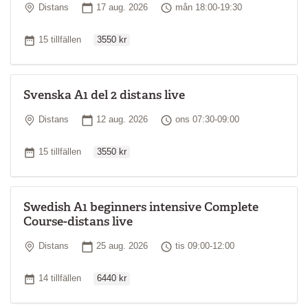
Plats
Startdatum
Tid
Distans
17 aug. 2026
mån 18:00-19:30
Ordinarie pris
Antal tillfällen
15 tillfällen
3550 kr
Svenska A1 del 2 distans live
Plats
Startdatum
Tid
Distans
12 aug. 2026
ons 07:30-09:00
Ordinarie pris
Antal tillfällen
15 tillfällen
3550 kr
Swedish A1 beginners intensive Complete
Course-distans live
Plats
Startdatum
Tid
Distans
25 aug. 2026
tis 09:00-12:00
Ordinarie pris
Antal tillfällen
14 tillfällen
6440 kr