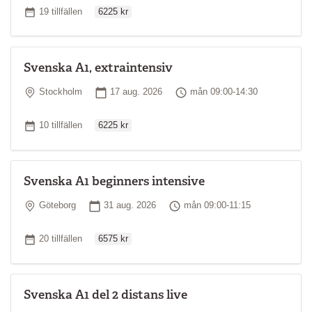
Ordinarie pris
Antal tillfällen
19 tillfällen
6225 kr
Svenska A1, extraintensiv
Plats
Startdatum
Tid
Stockholm
17 aug. 2026
mån 09:00-14:30
Ordinarie pris
Antal tillfällen
10 tillfällen
6225 kr
Svenska A1 beginners intensive
Plats
Startdatum
Tid
Göteborg
31 aug. 2026
mån 09:00-11:15
Ordinarie pris
Antal tillfällen
20 tillfällen
6575 kr
Svenska A1 del 2 distans live