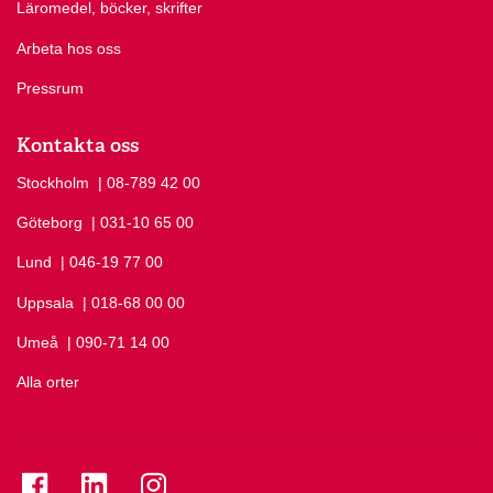
Läromedel, böcker, skrifter
Arbeta hos oss
Pressrum
Kontakta oss
Stockholm
Ring Stockholm på
| 08-789 42 00
Göteborg
Ring Göteborg på
| 031-10 65 00
Lund
Ring Lund på
| 046-19 77 00
Uppsala
Ring Uppsala på
| 018-68 00 00
Umeå
Ring Umeå på
| 090-71 14 00
Alla orter
Se folkuniversitetet på Facebook
Se folkuniversitetet på LinkedIn
Se folkuniversitetet på Instagram