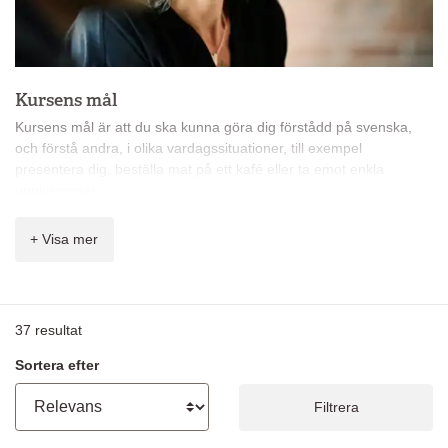
Kursens mål
Kursens mål är att du ska kunna göra dig förstådd på svenska,
och förstå andra, i olika vardagssituationer, till exempel
presentera dig, beställa mat på ett kafé eller ta emot enkla
upplysningar.
Du får bland annat lära dig:
+ Visa mer
alfabetet, räkneord och klockan
användbara fraser så att du kan handla, tala i telefon och
stämma möte
att skriva enkla meddelanden och fylla i personliga data i
37
resultat
formulär
grammatik: huvudsats, presentation av verbens böjningar
Sortera efter
och tidsformer, obestämd och bestämd form singular och
plural, personliga, possessiva, relativa pronomen
Filtrera
svenska språkets melodi och rytm