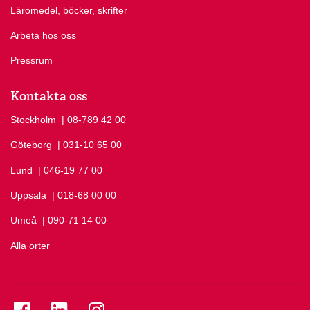
Läromedel, böcker, skrifter
Arbeta hos oss
Pressrum
Kontakta oss
Stockholm
Ring Stockholm på
| 08-789 42 00
Göteborg
Ring Göteborg på
| 031-10 65 00
Lund
Ring Lund på
| 046-19 77 00
Uppsala
Ring Uppsala på
| 018-68 00 00
Umeå
Ring Umeå på
| 090-71 14 00
Alla orter
Se folkuniversitetet på Facebook
Se folkuniversitetet på LinkedIn
Se folkuniversitetet på Instagram