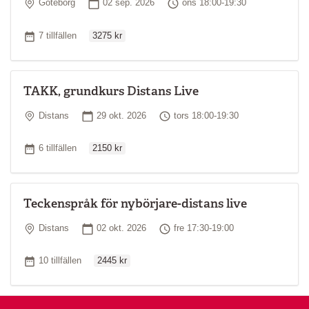
Plats
Startdatum
Tid
Göteborg
02 sep. 2026
ons 18:00-19:30
Ordinarie pris
Antal tillfällen
7 tillfällen
3275 kr
TAKK, grundkurs Distans Live
Plats
Startdatum
Tid
Distans
29 okt. 2026
tors 18:00-19:30
Ordinarie pris
Antal tillfällen
6 tillfällen
2150 kr
Teckenspråk för nybörjare-distans live
Plats
Startdatum
Tid
Distans
02 okt. 2026
fre 17:30-19:00
Ordinarie pris
Antal tillfällen
10 tillfällen
2445 kr