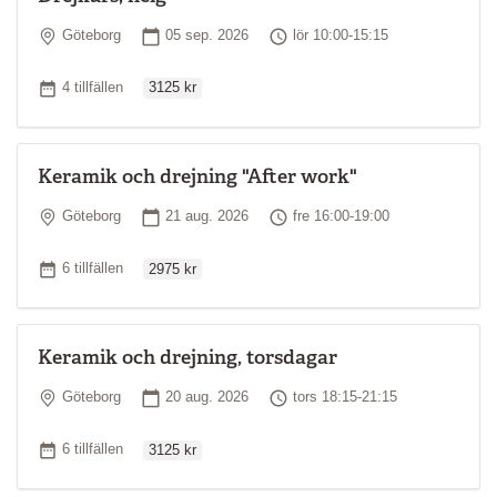
Plats
Startdatum
Tid
Göteborg
05 sep. 2026
lör 10:00-15:15
Ordinarie pris
Antal tillfällen
4 tillfällen
3125 kr
Keramik och drejning "After work"
Plats
Startdatum
Tid
Göteborg
21 aug. 2026
fre 16:00-19:00
Ordinarie pris
Antal tillfällen
6 tillfällen
2975 kr
Keramik och drejning, torsdagar
Plats
Startdatum
Tid
Göteborg
20 aug. 2026
tors 18:15-21:15
Ordinarie pris
Antal tillfällen
6 tillfällen
3125 kr