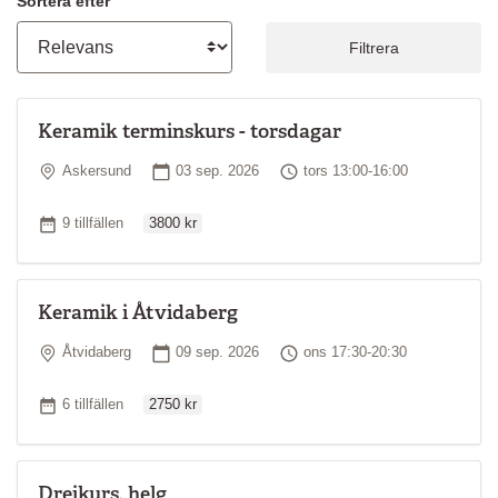
Sortera efter
Filtrera
Keramik terminskurs - torsdagar
Plats
Startdatum
Tid
Askersund
03 sep. 2026
tors 13:00-16:00
Ordinarie pris
Antal tillfällen
9 tillfällen
3800 kr
Keramik i Åtvidaberg
Plats
Startdatum
Tid
Åtvidaberg
09 sep. 2026
ons 17:30-20:30
Ordinarie pris
Antal tillfällen
6 tillfällen
2750 kr
Drejkurs, helg