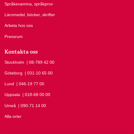
Språkexamina, språkprov
Läromedel, böcker, skrifter
Arbeta hos oss
Pressrum
Kontakta oss
Stockholm
Ring Stockholm på
| 08-789 42 00
Göteborg
Ring Göteborg på
| 031-10 65 00
Lund
Ring Lund på
| 046-19 77 00
Uppsala
Ring Uppsala på
| 018-68 00 00
Umeå
Ring Umeå på
| 090-71 14 00
Alla orter