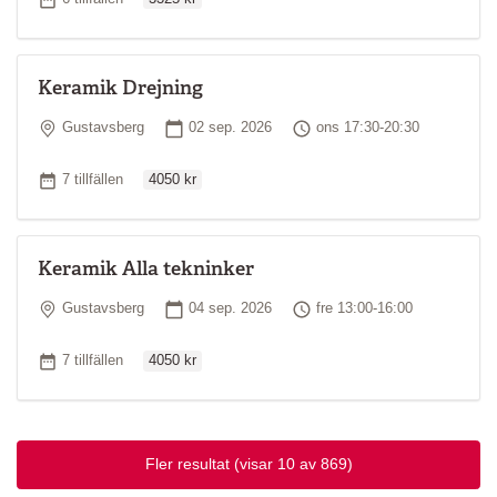
Keramik Drejning
Plats
Startdatum
Tid
Gustavsberg
02 sep. 2026
ons 17:30-20:30
Ordinarie pris
Antal tillfällen
7 tillfällen
4050 kr
Keramik Alla tekninker
Plats
Startdatum
Tid
Gustavsberg
04 sep. 2026
fre 13:00-16:00
Ordinarie pris
Antal tillfällen
7 tillfällen
4050 kr
Fler resultat
(visar 10 av 869)