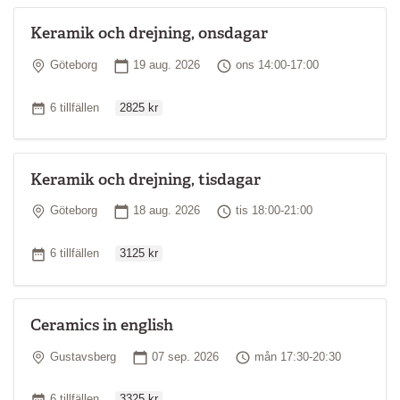
Keramik och drejning, onsdagar
Plats
Startdatum
Tid
Göteborg
19 aug. 2026
ons 14:00-17:00
Ordinarie pris
Antal tillfällen
6 tillfällen
2825 kr
Keramik och drejning, tisdagar
Plats
Startdatum
Tid
Göteborg
18 aug. 2026
tis 18:00-21:00
Ordinarie pris
Antal tillfällen
6 tillfällen
3125 kr
Ceramics in english
Plats
Startdatum
Tid
Gustavsberg
07 sep. 2026
mån 17:30-20:30
Ordinarie pris
Antal tillfällen
6 tillfällen
3325 kr