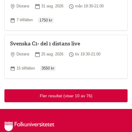
Plats
Startdatum
Tid
Distans
31 aug. 2026
mån 19:30-21:00
Ordinarie pris
Antal tillfällen
7 tillfällen
1750 kr
Svenska C1- del 1 distans live
Plats
Startdatum
Tid
Distans
25 aug. 2026
tis 19:30-21:00
Ordinarie pris
Antal tillfällen
15 tillfällen
3550 kr
Fler resultat
(visar 10 av 76)