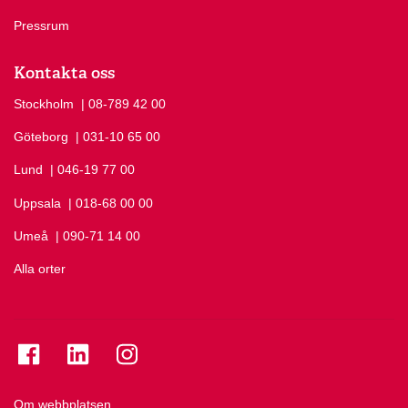
Pressrum
Kontakta oss
Stockholm
Ring Stockholm på
| 08-789 42 00
Göteborg
Ring Göteborg på
| 031-10 65 00
Lund
Ring Lund på
| 046-19 77 00
Uppsala
Ring Uppsala på
| 018-68 00 00
Umeå
Ring Umeå på
| 090-71 14 00
Alla orter
Se folkuniversitetet på Facebook
Se folkuniversitetet på LinkedIn
Se folkuniversitetet på Instagram
Om webbplatsen