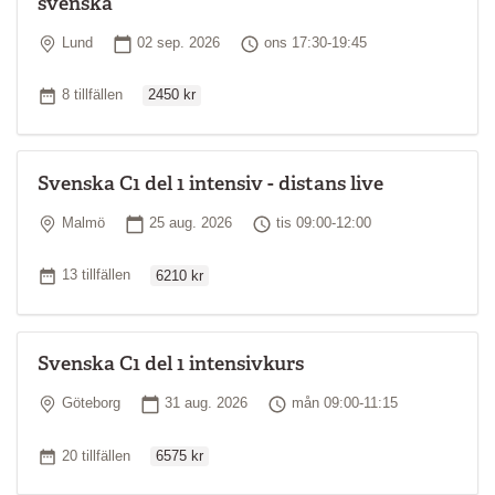
svenska
Plats
Startdatum
Tid
Lund
02 sep. 2026
ons 17:30-19:45
Ordinarie pris
Antal tillfällen
8 tillfällen
2450 kr
Svenska C1 del 1 intensiv - distans live
Plats
Startdatum
Tid
Malmö
25 aug. 2026
tis 09:00-12:00
Ordinarie pris
Antal tillfällen
13 tillfällen
6210 kr
Svenska C1 del 1 intensivkurs
Plats
Startdatum
Tid
Göteborg
31 aug. 2026
mån 09:00-11:15
Ordinarie pris
Antal tillfällen
20 tillfällen
6575 kr