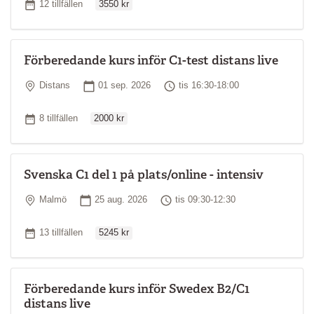
Antal tillfällen
12 tillfällen
3550 kr
Förberedande kurs inför C1-test distans live
Plats
Startdatum
Tid
Distans
01 sep. 2026
tis 16:30-18:00
Ordinarie pris
Antal tillfällen
8 tillfällen
2000 kr
Svenska C1 del 1 på plats/online - intensiv
Plats
Startdatum
Tid
Malmö
25 aug. 2026
tis 09:30-12:30
Ordinarie pris
Antal tillfällen
13 tillfällen
5245 kr
Förberedande kurs inför Swedex B2/C1
distans live