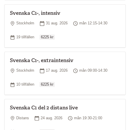
Svenska C1-, intensiv
Plats
Startdatum
Tid
Stockholm
31 aug. 2026
mån 12:15-14:30
Ordinarie pris
Antal tillfällen
19 tillfällen
6225 kr
Svenska C1-, extraintensiv
Plats
Startdatum
Tid
Stockholm
17 aug. 2026
mån 09:00-14:30
Ordinarie pris
Antal tillfällen
10 tillfällen
6225 kr
Svenska C1 del 2 distans live
Plats
Startdatum
Tid
Distans
24 aug. 2026
mån 19:30-21:00
Ordinarie pris