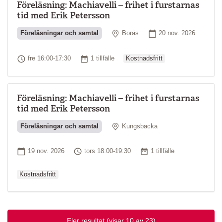
Föreläsning: Machiavelli – frihet i furstarnas
tid med Erik Petersson
Plats
Startdatum
Föreläsningar och samtal
Borås
20 nov. 2026
Ordinarie pris
Tid
Antal tillfällen
fre 16:00-17:30
1 tillfälle
Kostnadsfritt
Föreläsning: Machiavelli – frihet i furstarnas
tid med Erik Petersson
Plats
Föreläsningar och samtal
Kungsbacka
Ordinarie pri
Startdatum
Tid
Antal tillfällen
19 nov. 2026
tors 18:00-19:30
1 tillfälle
Kostnadsfritt
Fler resultat
(visar 10 av 23)