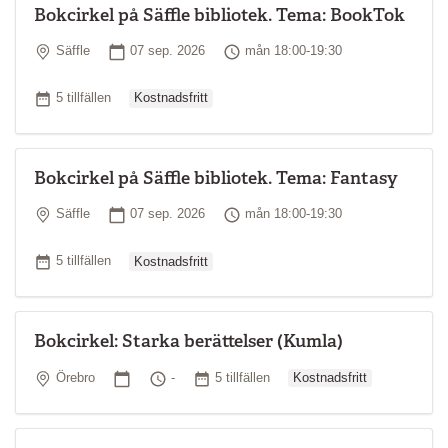
Bokcirkel på Säffle bibliotek. Tema: BookTok
Plats
Startdatum
Tid
Säffle
07 sep. 2026
mån 18:00-19:30
Ordinarie pris
Antal tillfällen
5 tillfällen
Kostnadsfritt
Bokcirkel på Säffle bibliotek. Tema: Fantasy
Plats
Startdatum
Tid
Säffle
07 sep. 2026
mån 18:00-19:30
Ordinarie pris
Antal tillfällen
5 tillfällen
Kostnadsfritt
Bokcirkel: Starka berättelser (Kumla)
Ordinarie pris
Plats
Startdatum
Tid
Antal tillfällen
Örebro
-
5 tillfällen
Kostnadsfritt