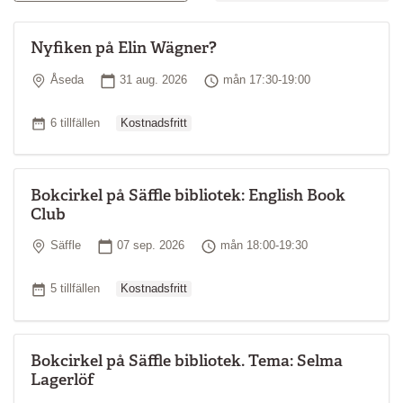
Nyfiken på Elin Wägner?
Plats
Startdatum
Tid
Åseda
31 aug. 2026
mån 17:30-19:00
Ordinarie pris
Antal tillfällen
6 tillfällen
Kostnadsfritt
Bokcirkel på Säffle bibliotek: English Book
Club
Plats
Startdatum
Tid
Säffle
07 sep. 2026
mån 18:00-19:30
Ordinarie pris
Antal tillfällen
5 tillfällen
Kostnadsfritt
Bokcirkel på Säffle bibliotek. Tema: Selma
Lagerlöf