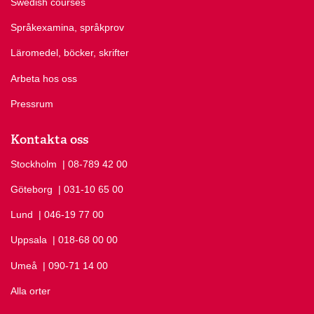
Swedish courses
Språkexamina, språkprov
Läromedel, böcker, skrifter
Arbeta hos oss
Pressrum
Kontakta oss
Stockholm
Ring Stockholm på
| 08-789 42 00
Göteborg
Ring Göteborg på
| 031-10 65 00
Lund
Ring Lund på
| 046-19 77 00
Uppsala
Ring Uppsala på
| 018-68 00 00
Umeå
Ring Umeå på
| 090-71 14 00
Alla orter