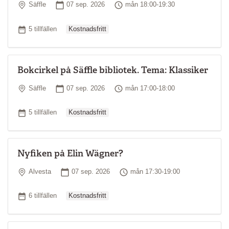
Plats
Startdatum
Tid
Säffle
07 sep. 2026
mån 18:00-19:30
Ordinarie pris
Antal tillfällen
5 tillfällen
Kostnadsfritt
Bokcirkel på Säffle bibliotek. Tema: Klassiker
Plats
Startdatum
Tid
Säffle
07 sep. 2026
mån 17:00-18:00
Ordinarie pris
Antal tillfällen
5 tillfällen
Kostnadsfritt
Nyfiken på Elin Wägner?
Plats
Startdatum
Tid
Alvesta
07 sep. 2026
mån 17:30-19:00
Ordinarie pris
Antal tillfällen
6 tillfällen
Kostnadsfritt