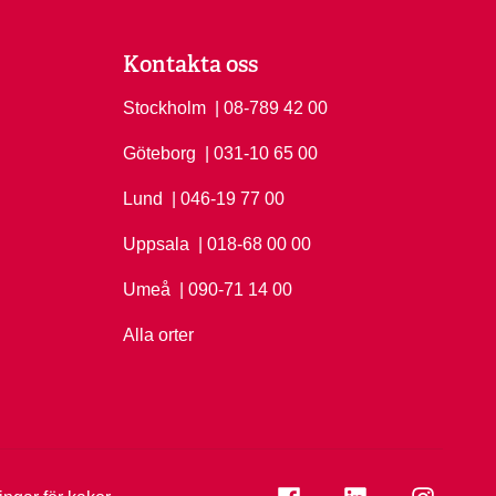
Kontakta oss
Stockholm
Ring Stockholm på
| 08-789 42 00
Göteborg
Ring Göteborg på
| 031-10 65 00
Lund
Ring Lund på
| 046-19 77 00
Uppsala
Ring Uppsala på
| 018-68 00 00
Umeå
Ring Umeå på
| 090-71 14 00
Alla orter
Se folkuniversitetet på
Se folkuniversi
Se folk