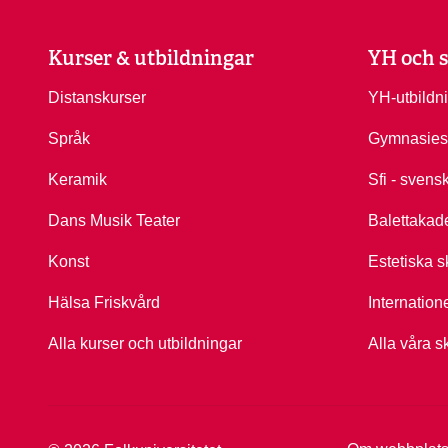
Kurser & utbildningar
YH och s
Distanskurser
YH-utbildn
Språk
Gymnasies
Keramik
Sfi - svens
Dans Musik Teater
Balettakad
Konst
Estetiska s
Hälsa Friskvård
Internation
Alla kurser och utbildningar
Alla våra s