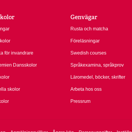
kolor
Genvägar
ingar
Rusta och matcha
kolor
Föreläsningar
ka för invandrare
Swedish courses
emien Dansskolor
Språkexamina, språkprov
kolor
Läromedel, böcker, skrifter
ella skolor
Arbeta hos oss
kolor
Pressrum