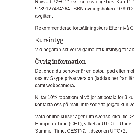
Rivstart B2+C1" text- och övningsbok. Kap 11-
9789127434264. ISBN övningsboken: 9789127448
avgiften.
Rekommenderad fortsättningskurs Efter nivå C1-
Kursintyg
Vid begäran skriver vi gärna ett kursintyg för a
Övrig information
Det enda du behöver är en dator, Ipad eller mob
oss av Skype privat version (laddas ner från l
samt webbcamera.
Ni får 10% rabatt om ni väljer att betala för 3 kur
kontakta oss på mail: info.sodertalje@folkunivers
Våra online kurser äger rum svensk lokal tid. S
European Time (CET), vilket är UTC+1. Under
Summer Time, CEST) är tidszonen UTC+2.