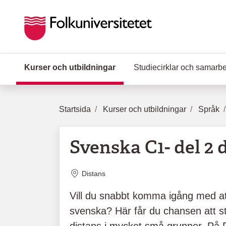
Hoppa till huvudinnehåll
Kurser och utbildningar
(Aktuell sida)
Studiecirklar och samarb
Startsida
Kurser och utbildningar
Språk
Svenska C1- del 2 d
Plats
Distans
Vill du snabbt komma igång med at
svenska? Här får du chansen att 