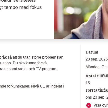
olkuniversitetets
högt tempo med fokus
Datum
 språk så att du utan större problem kan
23 sep. 2026
tuation. Du ska kunna förstå
Måndag, On
teratur samt radio- och TV-program.
Antal tillfäl
15
nde förkunskaper. Nivå C1 är indelat i
Första tillfä
ons 23 sep. 
Visa övri