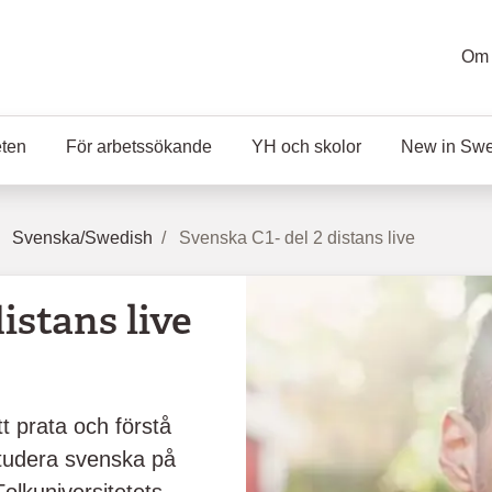
Om 
eten
För arbetssökande
YH och skolor
New in Sw
Svenska/Swedish
Svenska C1- del 2 distans live
istans live
t prata och förstå
studera svenska på