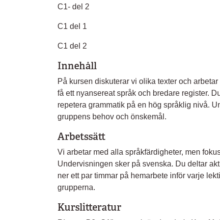
C1- del 2
C1 del 1
C1 del 2
Innehåll
På kursen diskuterar vi olika texter och arbeta
få ett nyansereat språk och bredare register. Du 
repetera grammatik på en hög språklig nivå. Un
gruppens behov och önskemål.
Arbetssätt
Vi arbetar med alla språkfärdigheter, men foku
Undervisningen sker på svenska. Du deltar akt
ner ett par timmar på hemarbete inför varje lekt
grupperna.
Kurslitteratur