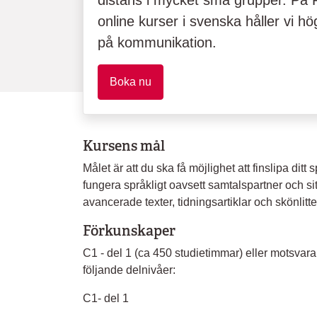
distans i mycket små grupper. På F
online kurser i svenska håller vi 
på kommunikation.
Boka nu
Kursens mål
Målet är att du ska få möjlighet att finslipa ditt
fungera språkligt oavsett samtalspartner och si
avancerade texter, tidningsartiklar och skönlit
Förkunskaper
C1 - del 1 (ca 450 studietimmar) eller motsvara
följande delnivåer:
C1- del 1