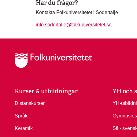
Har du frågor?
Kontakta Folkuniversitetet i Södertälje
info.sodertalje@folkuniversitetet.se
Kurser & utbildningar
YH och s
Distanskurser
YH-utbildn
Språk
Gymnasies
Keramik
Sfi - svens