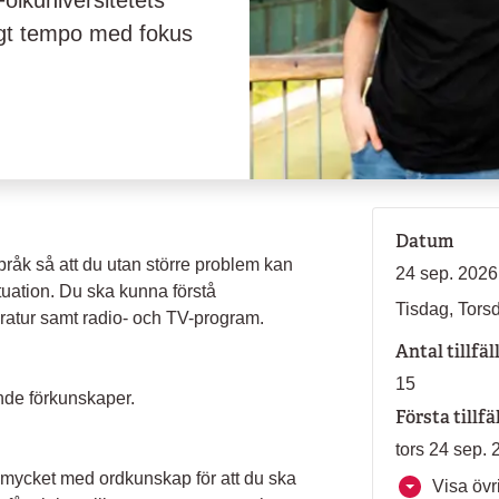
olkuniversitetets
högt tempo med fokus
Datum
 språk så att du utan större problem kan
24 sep. 2026
tuation. Du ska kunna förstå
Tisdag, Tors
teratur samt radio- och TV-program.
Antal tillfäl
15
nde förkunskaper.
Första tillfä
tors 24 sep. 
r mycket med ordkunskap för att du ska
Visa övri