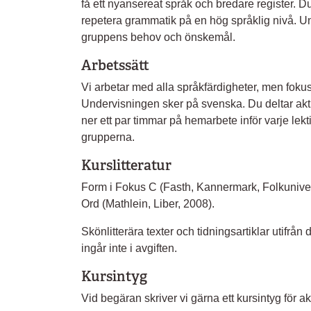
få ett nyansereat språk och bredare register. Du 
repetera grammatik på en hög språklig nivå. Un
gruppens behov och önskemål.
Arbetssätt
Vi arbetar med alla språkfärdigheter, men foku
Undervisningen sker på svenska. Du deltar akt
ner ett par timmar på hemarbete inför varje lekt
grupperna.
Kurslitteratur
Form i Fokus C (Fasth, Kannermark, Folkuniver
Ord (Mathlein, Liber, 2008).
Skönlitterära texter och tidningsartiklar utifrån 
ingår inte i avgiften.
Kursintyg
Vid begäran skriver vi gärna ett kursintyg för a