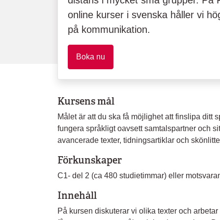
distans i mycket små grupper. På F
online kurser i svenska håller vi 
på kommunikation.
Boka nu
Kursens mål
Målet är att du ska få möjlighet att finslipa ditt
fungera språkligt oavsett samtalspartner och si
avancerade texter, tidningsartiklar och skönlit
Förkunskaper
C1- del 2 (ca 480 studietimmar) eller motsvara
Innehåll
På kursen diskuterar vi olika texter och arbeta