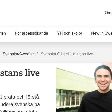
Om 
eten
För arbetssökande
YH och skolor
New in Sw
Svenska/Swedish
Svenska C1 del 1 distans live
stans live
t prata och förstå
studera svenska på