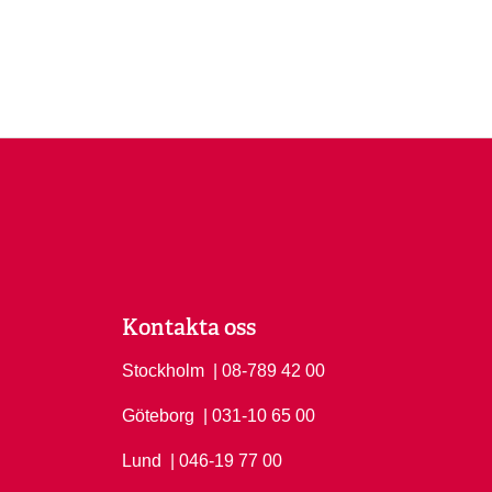
Kontakta oss
Stockholm
Ring Stockholm på
| 08-789 42 00
Göteborg
Ring Göteborg på
| 031-10 65 00
Lund
Ring Lund på
| 046-19 77 00