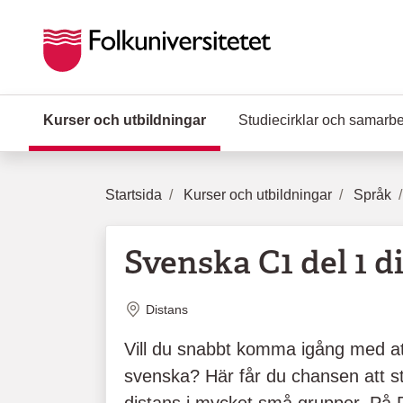
Hoppa till huvudinnehåll
Kurser och utbildningar
(Aktuell sida)
Studiecirklar och samarb
Startsida
Kurser och utbildningar
Språk
Svenska C1 del 1 di
Plats
Distans
Vill du snabbt komma igång med at
svenska? Här får du chansen att 