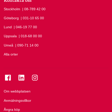
Kontakta oss
Stockholm
Ring Stockholm på
| 08-789 42 00
Göteborg
Ring Göteborg på
| 031-10 65 00
Lund
Ring Lund på
| 046-19 77 00
Uppsala
Ring Uppsala på
| 018-68 00 00
Umeå
Ring Umeå på
| 090-71 14 00
Alla orter
Se folkuniversitetet på Facebook
Se folkuniversitetet på LinkedIn
Se folkuniversitetet på Instagram
Om webbplatsen
Anmälningsvillkor
Ångra köp