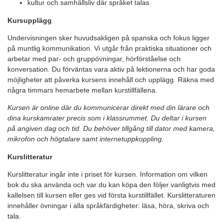
kultur och samhällsliv där språket talas
Kursupplägg
Undervisningen sker huvudsakligen på spanska och fokus ligger
på muntlig kommunikation. Vi utgår från praktiska situationer och
arbetar med par- och gruppövningar, hörförståelse och
konversation. Du förväntas vara aktiv på lektionerna och har goda
möjligheter att påverka kursens innehåll och upplägg. Räkna med
några timmars hemarbete mellan kurstillfällena.
Kursen är online där du kommunicerar direkt med din lärare och
dina kurskamrater precis som i klassrummet. Du deltar i kursen
på angiven dag och tid. Du behöver tillgång till dator med kamera,
mikrofon och högtalare samt internetuppkoppling.
Kurslitteratur
Kurslitteratur ingår inte i priset för kursen. Information om vilken
bok du ska använda och var du kan köpa den följer vanligtvis med
kallelsen till kursen eller ges vid första kurstillfället. Kurslitteraturen
innehåller övningar i alla språkfärdigheter: läsa, höra, skriva och
tala.