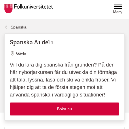
Hoppa till huvudinnehåll
Meny
Spanska
Spanska A1 del 1
Plats
Gävle
Vill du lära dig spanska från grunden? På den
här nybörjarkursen får du utveckla din förmåga
att tala, lyssna, läsa och skriva enkla fraser. Vi
hjälper dig att ta de första stegen mot att
använda spanska i vardagliga situationer!
Boka nu