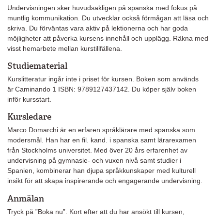
Undervisningen sker huvudsakligen på spanska med fokus på
muntlig kommunikation. Du utvecklar också förmågan att läsa och
skriva. Du förväntas vara aktiv på lektionerna och har goda
möjligheter att påverka kursens innehåll och upplägg. Räkna med
visst hemarbete mellan kurstillfällena.
Studiematerial
Kurslitteratur ingår inte i priset för kursen. Boken som används
är Caminando 1 ISBN: 9789127437142. Du köper själv boken
inför kursstart.
Kursledare
Marco Domarchi är en erfaren språklärare med spanska som
modersmål. Han har en fil. kand. i spanska samt lärarexamen
från Stockholms universitet. Med över 20 års erfarenhet av
undervisning på gymnasie- och vuxen nivå samt studier i
Spanien, kombinerar han djupa språkkunskaper med kulturell
insikt för att skapa inspirerande och engagerande undervisning.
Anmälan
Tryck på ”Boka nu”. Kort efter att du har ansökt till kursen,