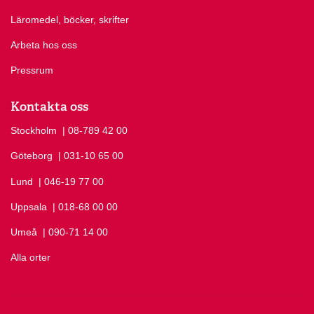
Läromedel, böcker, skrifter
Arbeta hos oss
Pressrum
Kontakta oss
Stockholm
Ring Stockholm på
| 08-789 42 00
Göteborg
Ring Göteborg på
| 031-10 65 00
Lund
Ring Lund på
| 046-19 77 00
Uppsala
Ring Uppsala på
| 018-68 00 00
Umeå
Ring Umeå på
| 090-71 14 00
Alla orter