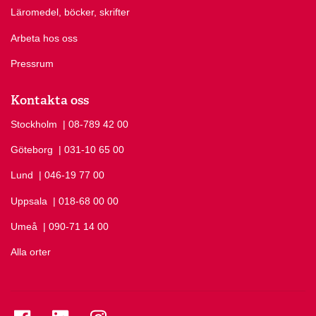
Läromedel, böcker, skrifter
Arbeta hos oss
Pressrum
Kontakta oss
Stockholm
Ring Stockholm på
| 08-789 42 00
Göteborg
Ring Göteborg på
| 031-10 65 00
Lund
Ring Lund på
| 046-19 77 00
Uppsala
Ring Uppsala på
| 018-68 00 00
Umeå
Ring Umeå på
| 090-71 14 00
Alla orter
Se folkuniversitetet på Facebook
Se folkuniversitetet på LinkedIn
Se folkuniversitetet på Instagram