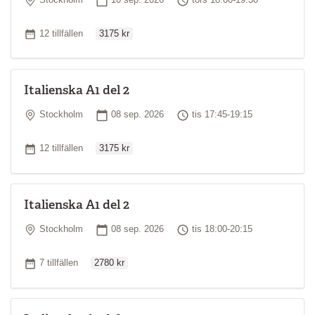
Stockholm
10 sep. 2026
tors 18:00-19:30
*
Läs mer om kursnivåer
Ordinarie pris
Antal tillfällen
12 tillfällen
3175 kr
Italienska A1 del 2
Plats
Startdatum
Tid
Stockholm
08 sep. 2026
tis 17:45-19:15
Ordinarie pris
Antal tillfällen
12 tillfällen
3175 kr
Italienska A1 del 2
Plats
Startdatum
Tid
Stockholm
08 sep. 2026
tis 18:00-20:15
Ordinarie pris
Antal tillfällen
7 tillfällen
2780 kr