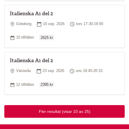
Italienska A1 del 2
Plats
Startdatum
Tid
Göteborg
10 sep. 2026
tors 17:30-19:00
Ordinarie pris
Antal tillfällen
10 tillfällen
2625 kr
Italienska A1 del 2
Plats
Startdatum
Tid
Västerås
23 sep. 2026
ons 18:45-20:15
Ordinarie pris
Antal tillfällen
12 tillfällen
2395 kr
Fler resultat
(visar 10 av 25)