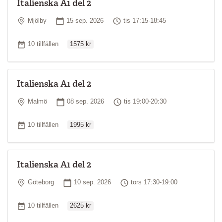
Italienska A1 del 2
Plats
Startdatum
Tid
Mjölby
15 sep. 2026
tis 17:15-18:45
Ordinarie pris
Antal tillfällen
10 tillfällen
1575 kr
Italienska A1 del 2
Plats
Startdatum
Tid
Malmö
08 sep. 2026
tis 19:00-20:30
Ordinarie pris
Antal tillfällen
10 tillfällen
1995 kr
Italienska A1 del 2
Plats
Startdatum
Tid
Göteborg
10 sep. 2026
tors 17:30-19:00
Ordinarie pris
Antal tillfällen
10 tillfällen
2625 kr