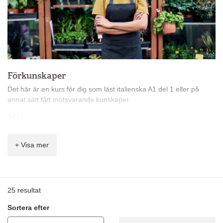
Förkunskaper
Det här är en kurs för dig som läst italienska A1 del 1 eller på
annat sätt fått motsvarande kunskaper.
Mål
Målet för nivå A1* är att du ska kunna förstå och använda enkla
meningar och samtala hjälpligt med någon som talar långsamt
+ Visa mer
och tydligt.
Innehåll
På kursen får du lära dig:
25
resultat
vanliga ord och enkla fraser
Sortera efter
berätta om dig själv
ställa enkla frågor och förstå enkla svar