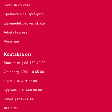
Swedish courses
Språkexamina, språkprov
Läromedel, böcker, skrifter
Arbeta hos oss
Pressrum
Kontakta oss
Stockholm
Ring Stockholm på
| 08-789 42 00
Göteborg
Ring Göteborg på
| 031-10 65 00
Lund
Ring Lund på
| 046-19 77 00
Uppsala
Ring Uppsala på
| 018-68 00 00
Umeå
Ring Umeå på
| 090-71 14 00
Alla orter