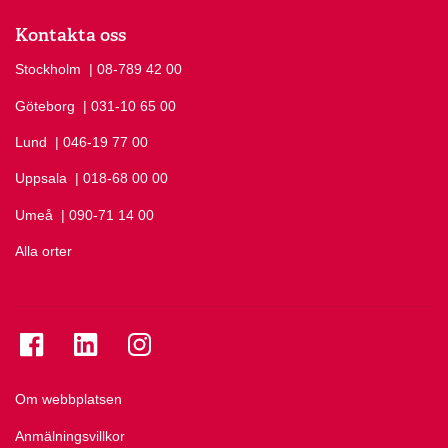
Kontakta oss
Stockholm
Ring Stockholm på
| 08-789 42 00
Göteborg
Ring Göteborg på
| 031-10 65 00
Lund
Ring Lund på
| 046-19 77 00
Uppsala
Ring Uppsala på
| 018-68 00 00
Umeå
Ring Umeå på
| 090-71 14 00
Alla orter
Se folkuniversitetet på Facebook
Se folkuniversitetet på LinkedIn
Se folkuniversitetet på Instagram
Om webbplatsen
Anmälningsvillkor