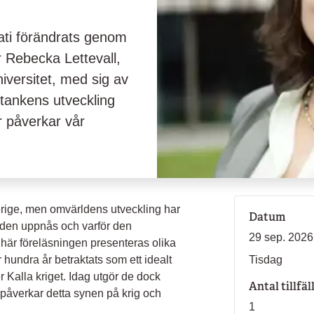
ati förändrats genom
r Rebecka Lettevall,
niversitet, med sig av
tankens utveckling
 påverkar vår
verige, men omvärldens utveckling har
Datum
r den uppnås och varför den
29 sep. 2026
n här föreläsningen presenteras olika
 hundra år betraktats som ett idealt
Tisdag
r Kalla kriget. Idag utgör de dock
Antal tillfäl
 påverkar detta synen på krig och
1