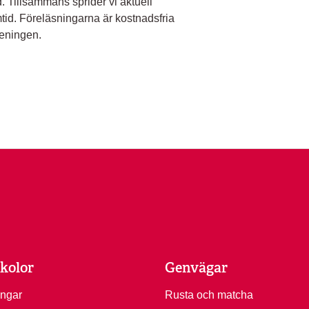
. Tillsammans sprider vi aktuell
mtid. Föreläsningarna är kostnadsfria
reningen.
kolor
Genvägar
ingar
Rusta och matcha