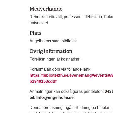
Medverkande
Rebecka Lettevall, professor i idéhistoria, Fak
universitet
Plats
Ängelholms stadsbibliotek
Övrig information
Föreläsningen är kostnadsfri.
Föranmälan görs via följande länk:
https://bibliotekfh.se/evenemang#/events/6
b1940153cddf
Anmälningar kan också göras per telefon:
0431
biblinfo@engelholm.se
Denna föreläsning ingår i Bildning på bibblan