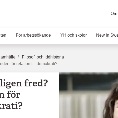
Om 
eten
För arbetssökande
YH och skolor
New in Sw
Samhälle
Filosofi och idéhistoria
den för relation till demokrati?
ligen fred?
n för
krati?