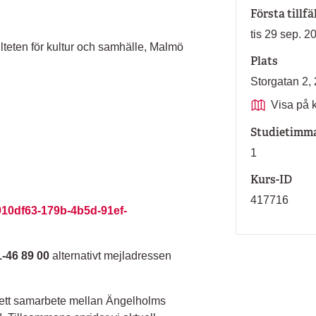
Första tillfä
tis 29 sep. 2
ulteten för kultur och samhälle, Malmö
Plats
Storgatan 
Visa på 
Studietimm
1
Kurs-ID
417716
910df63-179b-4b5d-91ef-
-46 89 00
alternativt mejladressen
, ett samarbete mellan Ängelholms