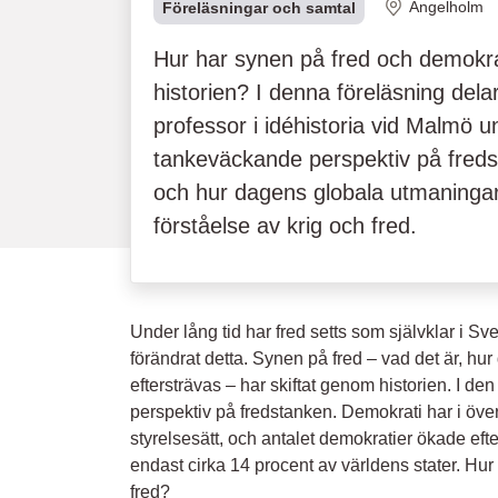
Plats
Ängelholm
Föreläsningar och samtal
Hur har synen på fred och demokr
historien? I denna föreläsning dela
professor i idéhistoria vid Malmö u
tankeväckande perspektiv på freds
och hur dagens globala utmaningar
förståelse av krig och fred.
Under lång tid har fred setts som självklar i S
förändrat detta. Synen på fred – vad det är, hu
eftersträvas – har skiftat genom historien. I de
perspektiv på fredstanken. Demokrati har i över
styrelsesätt, och antalet demokratier ökade efte
endast cirka 14 procent av världens stater. Hur
fred?