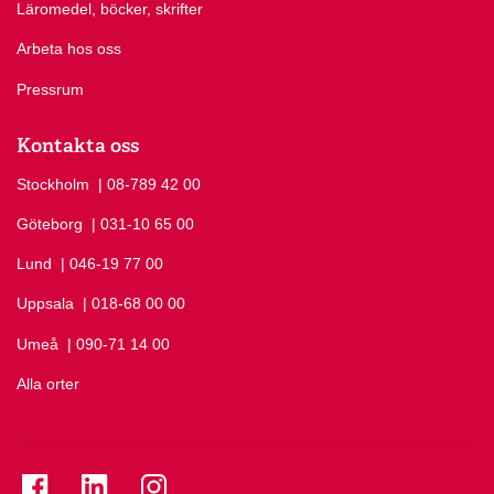
Läromedel, böcker, skrifter
Arbeta hos oss
Pressrum
Kontakta oss
Stockholm
Ring Stockholm på
| 08-789 42 00
Göteborg
Ring Göteborg på
| 031-10 65 00
Lund
Ring Lund på
| 046-19 77 00
Uppsala
Ring Uppsala på
| 018-68 00 00
Umeå
Ring Umeå på
| 090-71 14 00
Alla orter
Se folkuniversitetet på Facebook
Se folkuniversitetet på LinkedIn
Se folkuniversitetet på Instagram