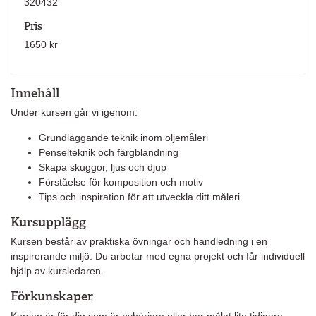
320432
Pris
1650 kr
Innehåll
Under kursen går vi igenom:
Grundläggande teknik inom oljemåleri
Penselteknik och färgblandning
Skapa skuggor, ljus och djup
Förståelse för komposition och motiv
Tips och inspiration för att utveckla ditt måleri
Kursupplägg
Kursen består av praktiska övningar och handledning i en
inspirerande miljö. Du arbetar med egna projekt och får individuell
hjälp av kursledaren.
Förkunskaper
Kursen är för dig som är nybörjare eller har målat lite tidigare.