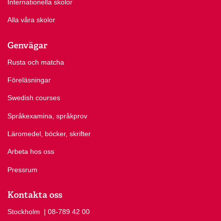
Internationella skolor
Alla våra skolor
Genvägar
Rusta och matcha
Föreläsningar
Swedish courses
Språkexamina, språkprov
Läromedel, böcker, skrifter
Arbeta hos oss
Pressrum
Kontakta oss
Stockholm
Ring Stockholm på
| 08-789 42 00