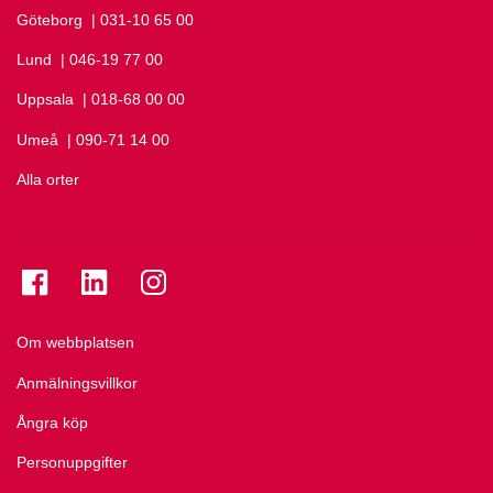
Göteborg
Ring Göteborg på
| 031-10 65 00
Lund
Ring Lund på
| 046-19 77 00
Uppsala
Ring Uppsala på
| 018-68 00 00
Umeå
Ring Umeå på
| 090-71 14 00
Alla orter
Se folkuniversitetet på Facebook
Se folkuniversitetet på LinkedIn
Se folkuniversitetet på Instagram
Om webbplatsen
Anmälningsvillkor
Ångra köp
Personuppgifter