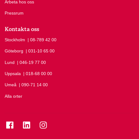
Arbeta hos oss
Pressrum
Kontakta oss
Stockholm
Ring Stockholm på
| 08-789 42 00
Göteborg
Ring Göteborg på
| 031-10 65 00
Lund
Ring Lund på
| 046-19 77 00
Uppsala
Ring Uppsala på
| 018-68 00 00
Umeå
Ring Umeå på
| 090-71 14 00
Alla orter
Se folkuniversitetet på Facebook
Se folkuniversitetet på LinkedIn
Se folkuniversitetet på Instagram